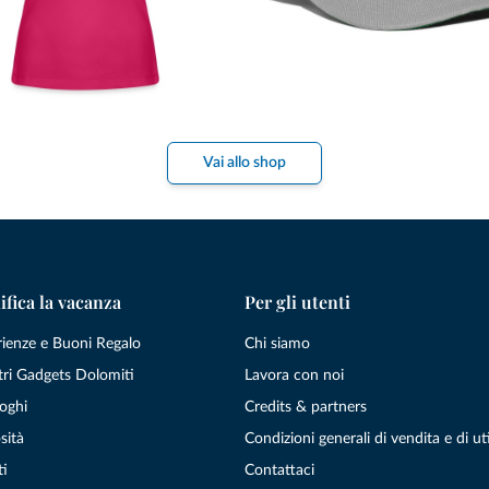
Vai allo shop
ifica la vacanza
Per gli utenti
rienze e Buoni Regalo
Chi siamo
tri Gadgets Dolomiti
Lavora con noi
oghi
Credits & partners
sità
Condizioni generali di vendita e di uti
ti
Contattaci