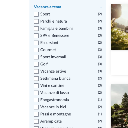
Vacanza a tema
-
Sport
(2)
Parchi e natura
(2)
Famiglia e bambini
(3)
SPA e Benessere
(3)
Escursioni
(2)
Gourmet
(3)
Sport invernali
(3)
Golf
(3)
Vacanze estive
(3)
Settimana bianca
(2)
Vini e cantine
(3)
Vacanze di lusso
(2)
Enogastronomia
(1)
Vacanze in bici
(2)
Passi e montagne
(1)
Arrampicata
(2)