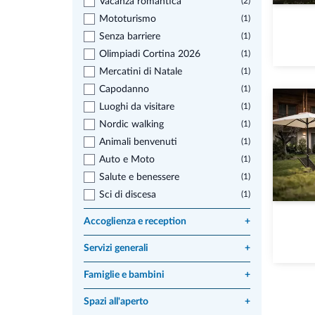
Vacanza romantica
(2)
Mototurismo
(1)
Senza barriere
(1)
Olimpiadi Cortina 2026
(1)
Mercatini di Natale
(1)
Capodanno
(1)
Luoghi da visitare
(1)
Nordic walking
(1)
Animali benvenuti
(1)
Auto e Moto
(1)
Salute e benessere
(1)
Sci di discesa
(1)
Accoglienza e reception
+
Servizi generali
+
Famiglie e bambini
+
Spazi all'aperto
+