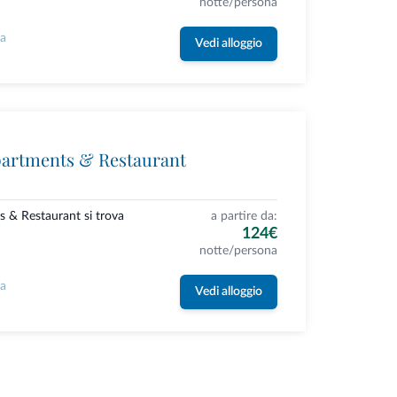
notte/persona
la
Vedi alloggio
partments & Restaurant
s & Restaurant si trova
a partire da:
124€
notte/persona
la
Vedi alloggio