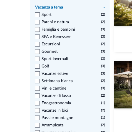
Vacanza a tema
-
Sport
(2)
Parchi e natura
(2)
Famiglia e bambini
(3)
SPA e Benessere
(3)
Escursioni
(2)
Gourmet
(3)
Sport invernali
(3)
Golf
(3)
Vacanze estive
(3)
Settimana bianca
(2)
Vini e cantine
(3)
Vacanze di lusso
(2)
Enogastronomia
(1)
Vacanze in bici
(2)
Passi e montagne
(1)
Arrampicata
(2)