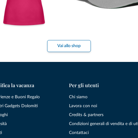
Vai allo shop
ifica la vacanza
Per gli utenti
rienze e Buoni Regalo
Chi siamo
tri Gadgets Dolomiti
Lavora con noi
oghi
Credits & partners
sità
Condizioni generali di vendita e di uti
ti
Contattaci