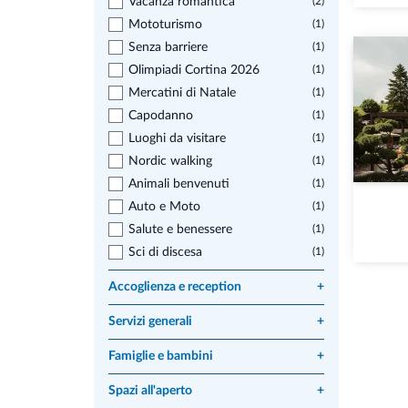
Vacanza romantica
(2)
Mototurismo
(1)
Senza barriere
(1)
Olimpiadi Cortina 2026
(1)
Mercatini di Natale
(1)
Capodanno
(1)
Luoghi da visitare
(1)
Nordic walking
(1)
Animali benvenuti
(1)
Auto e Moto
(1)
Salute e benessere
(1)
Sci di discesa
(1)
Accoglienza e reception
+
Servizi generali
+
Famiglie e bambini
+
Spazi all'aperto
+