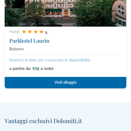
s
Hotel
Parkhotel Laurin
Bolzano
Inserisci le date per conoscere la disponibilità
a partire da:
a notte
91€
Vedi alloggio
Vantaggi esclusivi Dolomiti.it