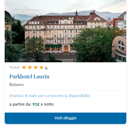
s
Hotel
Parkhotel Laurin
Bolzano
Inserisci le date per conoscere la disponibilità
a partire da:
a notte
91€
Vedi alloggio