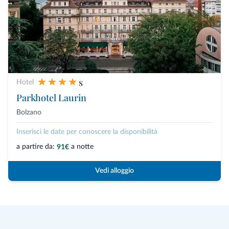
s
Hotel
Parkhotel Laurin
Bolzano
Inserisci le date per conoscere la disponibilità
a partire da:
a notte
91€
Vedi alloggio