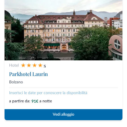
s
Hotel
Parkhotel Laurin
Bolzano
Inserisci le date per conoscere la disponibilità
a partire da:
a notte
91€
Vedi alloggio