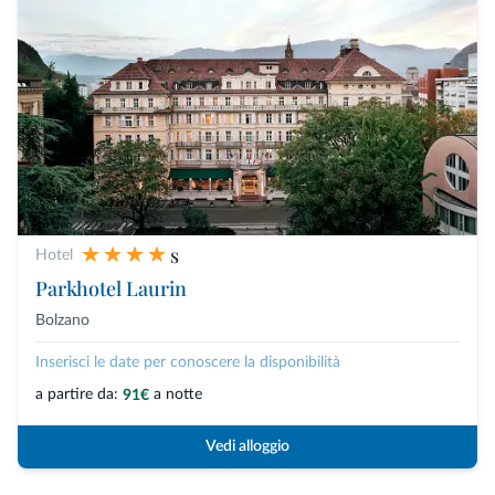
s
Hotel
Parkhotel Laurin
Bolzano
Inserisci le date per conoscere la disponibilità
a partire da:
a notte
91€
Vedi alloggio