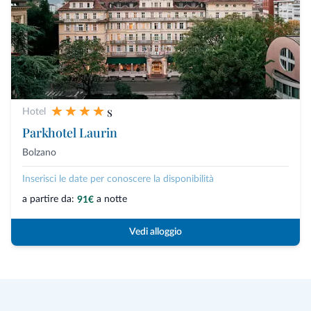
s
Hotel
Parkhotel Laurin
Bolzano
Inserisci le date per conoscere la disponibilità
a partire da:
a notte
91€
Vedi alloggio