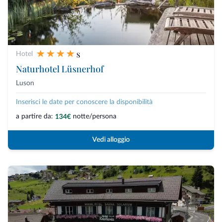
s
Hotel
Naturhotel Lüsnerhof
Luson
Inserisci le date per conoscere la disponibilità
a partire da:
notte/persona
134€
Vedi alloggio