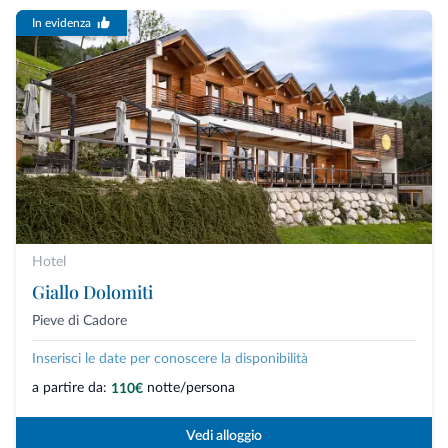
In evidenza
Hotel
Giallo Dolomiti
Pieve di Cadore
Inserisci le date per conoscere la disponibilità
a partire da:
notte/persona
110€
Vedi alloggio