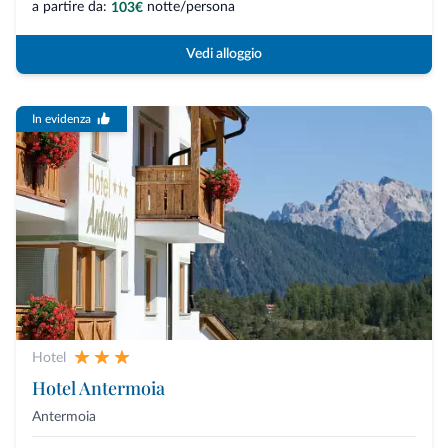
a partire da:
notte/persona
103€
Vedi alloggio
In evidenza
Hotel
Hotel Antermoia
Antermoia