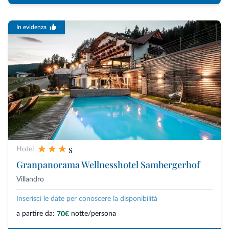
In evidenza
s
Hotel
Granpanorama Wellnesshotel Sambergerhof
Villandro
Inserisci le date per conoscere la disponibilità
a partire da:
notte/persona
70€