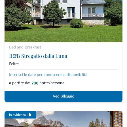
Bed and Breakfast
B&B Stregatto dalla Luna
Feltre
Inserisci le date per conoscere la disponibilità
a partire da:
notte/persona
70€
Vedi alloggio
In evidenza