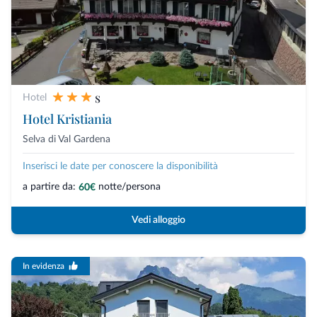
s
Hotel
Hotel Kristiania
Selva di Val Gardena
Inserisci le date per conoscere la disponibilità
a partire da:
notte/persona
60€
Vedi alloggio
In evidenza