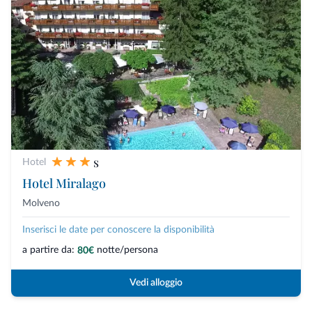
s
Hotel
Hotel Miralago
Molveno
Inserisci le date per conoscere la disponibilità
a partire da:
notte/persona
80€
Vedi alloggio