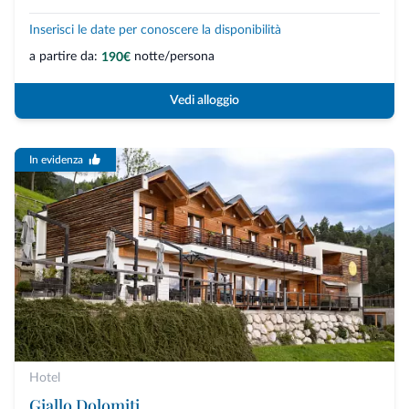
Inserisci le date per conoscere la disponibilità
a partire da:
notte/persona
190€
Vedi alloggio
In evidenza
Hotel
Giallo Dolomiti