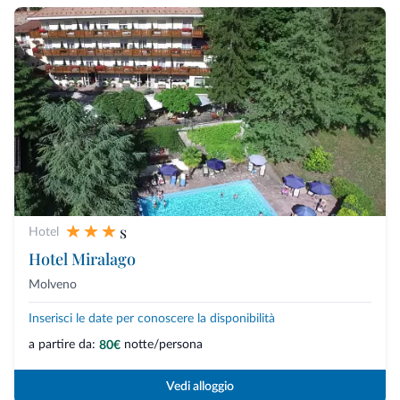
s
Hotel
Hotel Miralago
Molveno
Inserisci le date per conoscere la disponibilità
a partire da:
notte/persona
80€
Vedi alloggio