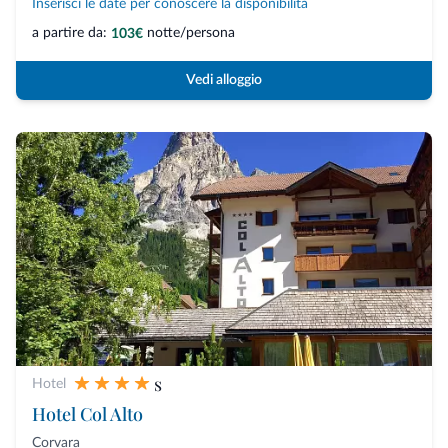
Inserisci le date per conoscere la disponibilità
a partire da:
notte/persona
103€
Vedi alloggio
s
Hotel
Hotel Col Alto
Corvara