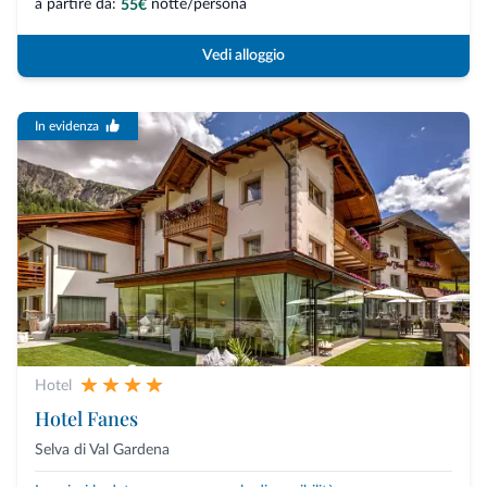
a partire da:
notte/persona
55€
Vedi alloggio
In evidenza
Hotel
Hotel Fanes
Selva di Val Gardena