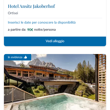
Hotel Ansitz Jakoberhof
Ortisei
Inserisci le date per conoscere la disponibilità
a partire da:
notte/persona
90€
Vedi alloggio
In evidenza