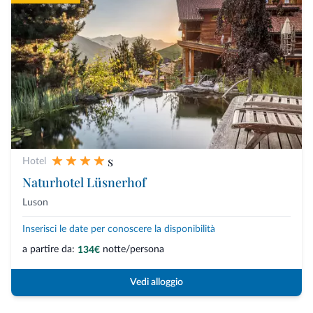
s
Hotel
Naturhotel Lüsnerhof
Luson
Inserisci le date per conoscere la disponibilità
a partire da:
notte/persona
134€
Vedi alloggio