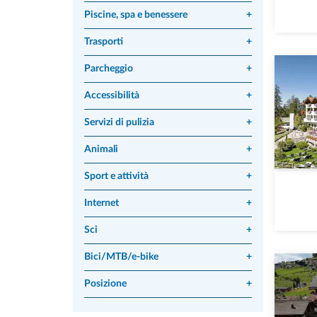
Piscine, spa e benessere
+
Trasporti
+
Parcheggio
+
Accessibilità
+
Servizi di pulizia
+
Animali
+
Sport e attività
+
Internet
+
Sci
+
Bici/MTB/e-bike
+
Posizione
+