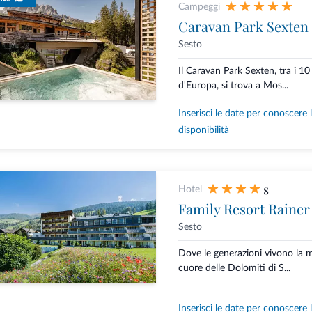
Campeggi
Caravan Park Sexten
Sesto
Il Caravan Park Sexten, tra i 10
d'Europa, si trova a Mos...
Inserisci le date per conoscere 
disponibilità
s
Hotel
Family Resort Rainer
Sesto
Dove le generazioni vivono la
cuore delle Dolomiti di S...
Inserisci le date per conoscere 