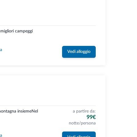
 migliori campeggi
la
Vedi alloggio
 montagna insiemeNel
a partire da:
99€
notte/persona
la