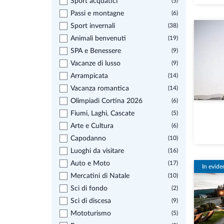
Sport acquatici
(5)
Passi e montagne
(6)
Sport invernali
(38)
Animali benvenuti
(19)
SPA e Benessere
(9)
Vacanze di lusso
(9)
Arrampicata
(14)
Vacanza romantica
(14)
Olimpiadi Cortina 2026
(6)
Fiumi, Laghi, Cascate
(5)
Arte e Cultura
(6)
Capodanno
(10)
Luoghi da visitare
(16)
Auto e Moto
(17)
In evide
Mercatini di Natale
(10)
Sci di fondo
(2)
Sci di discesa
(9)
Mototurismo
(5)