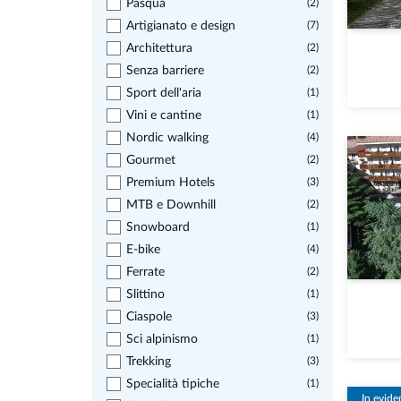
Pasqua
(2)
Artigianato e design
(7)
Architettura
(2)
Senza barriere
(2)
Sport dell'aria
(1)
Vini e cantine
(1)
Nordic walking
(4)
Gourmet
(2)
Premium Hotels
(3)
MTB e Downhill
(2)
Snowboard
(1)
E-bike
(4)
Ferrate
(2)
Slittino
(1)
Ciaspole
(3)
Sci alpinismo
(1)
Trekking
(3)
Specialità tipiche
(1)
In evide