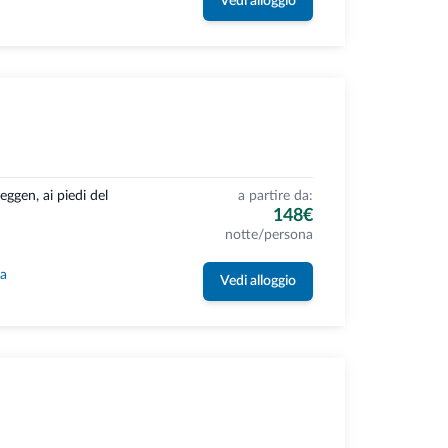
Vedi alloggio
ggen, ai piedi del
a partire da:
148€
notte/persona
la
Vedi alloggio