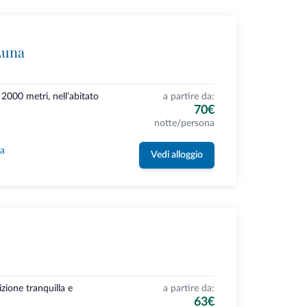
Luna
2000 metri, nell’abitato
a partire da:
70€
notte/persona
la
Vedi alloggio
izione tranquilla e
a partire da:
63€