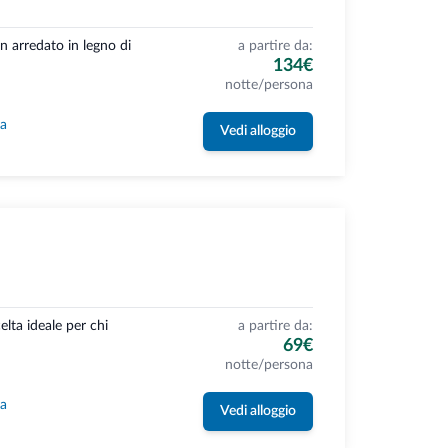
n arredato in legno di
a partire da:
134€
notte/persona
la
Vedi alloggio
celta ideale per chi
a partire da:
69€
notte/persona
la
Vedi alloggio