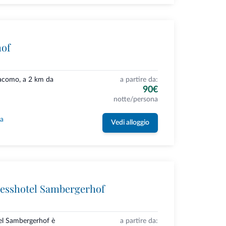
hof
Giacomo, a 2 km da
a partire da:
90€
notte/persona
la
Vedi alloggio
esshotel Sambergerhof
el Sambergerhof è
a partire da: