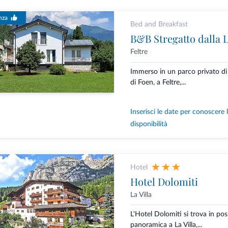
nza
Bed and Breakfast
B&B Stregatto dalla 
Feltre
Immerso in un parco privato di 
di Foen, a Feltre,...
Inserisci le date per conoscere 
disponibilità
Hotel
Hotel Dolomiti
La Villa
L'Hotel Dolomiti si trova in pos
panoramica a La Villa,...