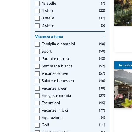
4s stelle
(7)
4 stelle
(22)
3 stelle
(37)
2 stelle
(5)
Vacanza a tema
-
Famiglia e bambini
(40)
Sport
(60)
Parchi e natura
(43)
In evide
Settimana bianca
(62)
Vacanze estive
(67)
Salute e benessere
(46)
Vacanze green
(30)
Enogastronomia
(39)
Escursioni
(45)
Vacanze in bici
(92)
Equitazione
(4)
Golf
(11)