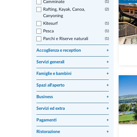
Camminate
(1)
Rafting, Kayak, Canoa,
(2)
Canyoning
Kitesurf
(1)
Pesca
(1)
Parchi e Riserve naturali
(1)
Accoglienza e reception
+
Servizi generali
+
Famiglie e bambini
+
Spazi all'aperto
+
Business
+
Servizi ed extra
+
Pagamenti
+
Ristorazione
+