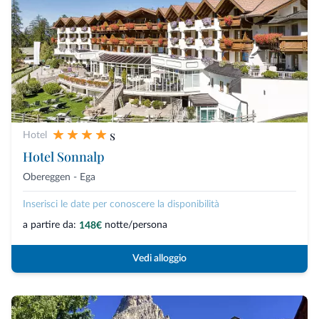
s
Hotel
Hotel Sonnalp
Obereggen - Ega
Inserisci le date per conoscere la disponibilità
a partire da:
notte/persona
148€
Vedi alloggio