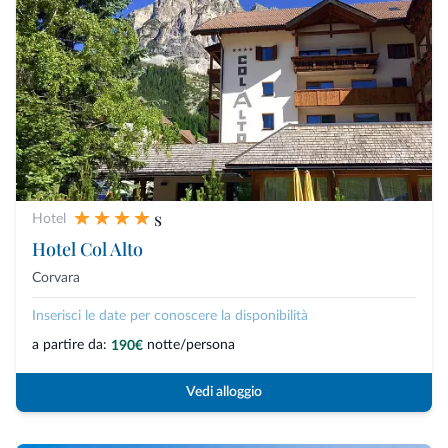
s
Hotel
Hotel Col Alto
Corvara
Inserisci le date per conoscere la disponibilità
a partire da:
notte/persona
190€
Vedi alloggio