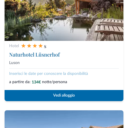
s
Hotel
Naturhotel Lüsnerhof
Luson
Inserisci le date per conoscere la disponibilità
a partire da:
notte/persona
134€
Vedi alloggio