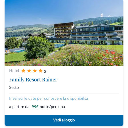
s
Hotel
Family Resort Rainer
Sesto
Inserisci le date per conoscere la disponibilità
a partire da:
notte/persona
99€
Vedi alloggio