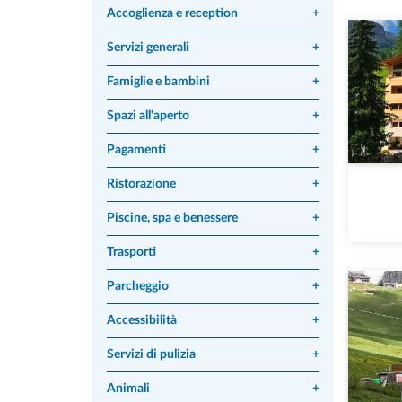
Accoglienza e reception
+
Servizi generali
+
Famiglie e bambini
+
Spazi all'aperto
+
Pagamenti
+
Ristorazione
+
Piscine, spa e benessere
+
Trasporti
+
Parcheggio
+
Accessibilità
+
Servizi di pulizia
+
Animali
+