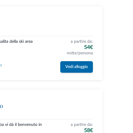
salita della ski area
a partire da:
54€
notte/persona
la
Vedi alloggio
uo
ba vi dà il benvenuto in
a partire da:
58€