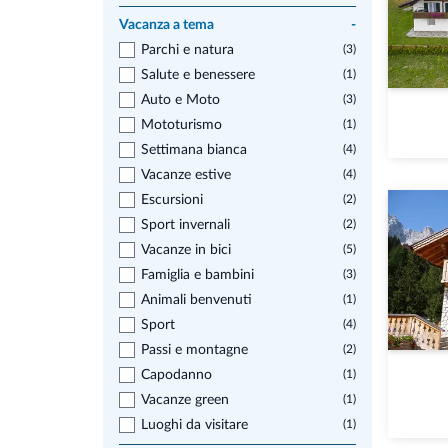
Vacanza a tema
-
Parchi e natura
(3)
Salute e benessere
(1)
Auto e Moto
(3)
Mototurismo
(1)
Settimana bianca
(4)
Vacanze estive
(4)
Escursioni
(2)
Sport invernali
(2)
Vacanze in bici
(5)
Famiglia e bambini
(3)
Animali benvenuti
(1)
Sport
(4)
Passi e montagne
(2)
Capodanno
(1)
Vacanze green
(1)
Luoghi da visitare
(1)