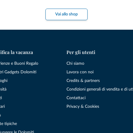
Vai allo shop
ifica la vacanza
Per gli utenti
rienze e Buoni Regalo
Chi siamo
tri Gadgets Dolomiti
Lavora con noi
oghi
Credits & partners
sità
Condizioni generali di vendita e di uti
ti
Contattaci
ari
Privacy & Cookies
s
te tipiche
ungere le Dolomiti