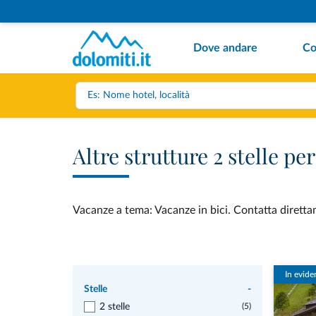
Dove andare
Co
Altre strutture 2 stelle p
Vacanze a tema: Vacanze in bici. Contatta direttame
In evide
Stelle
-
2 stelle
(5)