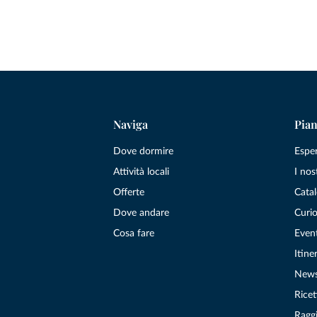
Naviga
Pian
Dove dormire
Espe
Attività locali
I nos
Offerte
Catal
Dove andare
Curio
Cosa fare
Even
Itiner
New
Ricet
Raggi