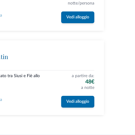
notte/persona
la
Vedi alloggio
tin
ato tra Siusi e Fiè allo
a partire da:
48€
a notte
la
Vedi alloggio