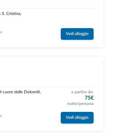
S. Cristina,
la
Vedi alloggio
l cuore delle Dolomiti,
a partire da:
75€
notte/persona
la
Vedi alloggio