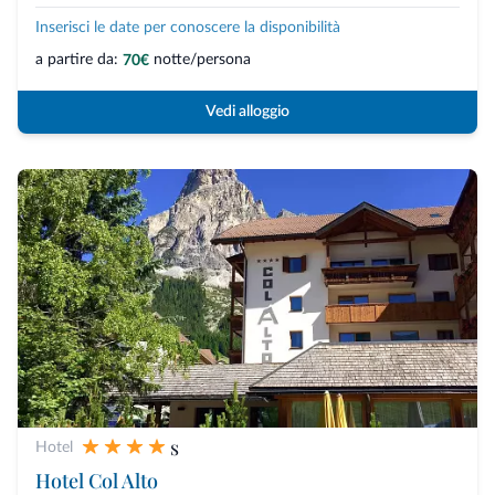
Inserisci le date per conoscere la disponibilità
a partire da:
notte/persona
70€
Vedi alloggio
s
Hotel
Hotel Col Alto