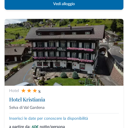
Vedi alloggio
s
Hotel
Hotel Kristiania
Selva di Val Gardena
Inserisci le date per conoscere la disponibilità
a partire da:
notte/persona
60€