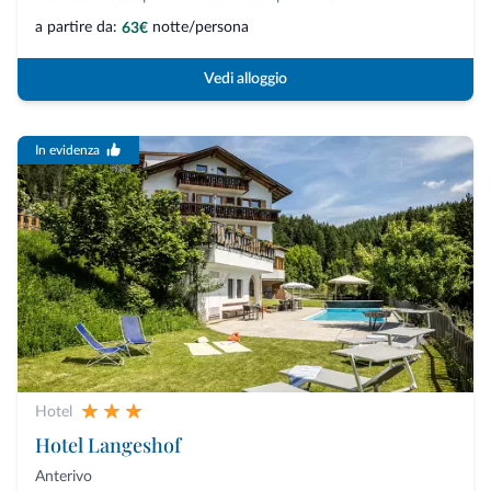
a partire da:
notte/persona
63€
Vedi alloggio
In evidenza
Hotel
Hotel Langeshof
Anterivo