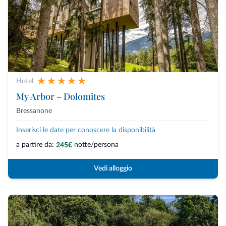
Hotel
My Arbor – Dolomites
Bressanone
Inserisci le date per conoscere la disponibilità
a partire da:
notte/persona
245€
Vedi alloggio