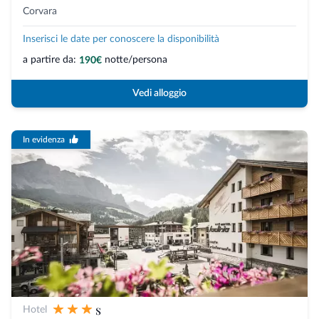
Corvara
Inserisci le date per conoscere la disponibilità
a partire da:
notte/persona
190€
Vedi alloggio
In evidenza
s
Hotel