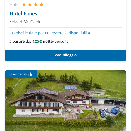
Hotel
Hotel Fanes
Selva di Val Gardena
Inserisci le date per conoscere la disponibilità
a partire da:
notte/persona
103€
Vedi alloggio
In evidenza