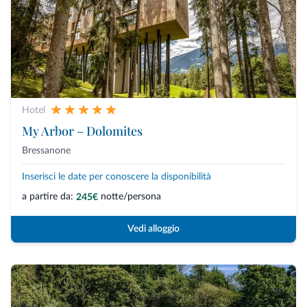
Hotel
My Arbor – Dolomites
Bressanone
Inserisci le date per conoscere la disponibilità
a partire da:
notte/persona
245€
Vedi alloggio