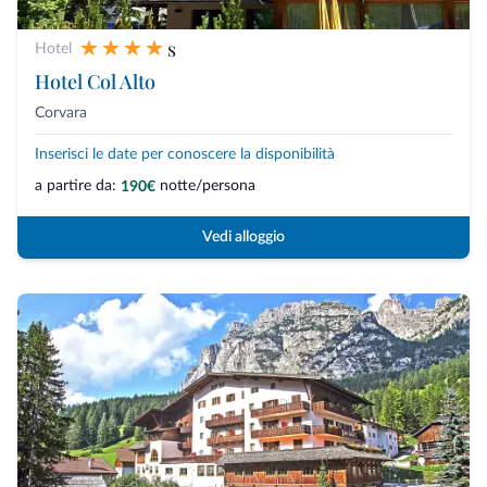
s
Hotel
Hotel Col Alto
Corvara
Inserisci le date per conoscere la disponibilità
a partire da:
notte/persona
190€
Vedi alloggio