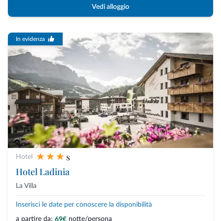
Vedi alloggio
In evidenza
s
Hotel
Hotel Ladinia
La Villa
Inserisci le date per conoscere la disponibilità
a partire da:
notte/persona
69€