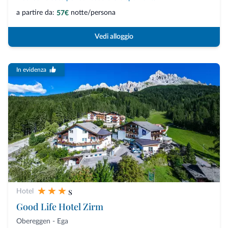
a partire da:
notte/persona
57€
Vedi alloggio
In evidenza
s
Hotel
Good Life Hotel Zirm
Obereggen - Ega