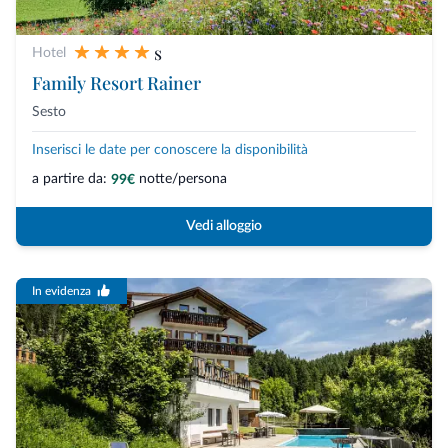
s
Hotel
Family Resort Rainer
Sesto
Inserisci le date per conoscere la disponibilità
a partire da:
notte/persona
99€
Vedi alloggio
In evidenza