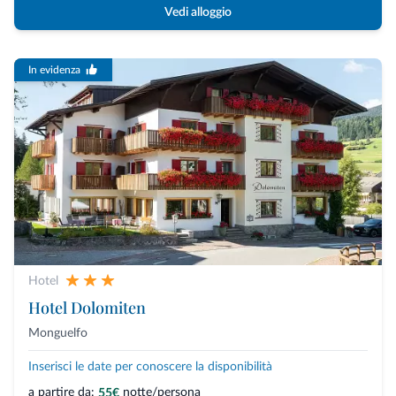
Vedi alloggio
In evidenza
Hotel
Hotel Dolomiten
Monguelfo
Inserisci le date per conoscere la disponibilità
a partire da:
notte/persona
55€