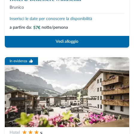
Brunico
Inserisci le date per conoscere la disponibilità
a partire da:
notte/persona
57€
Vedi alloggio
In evidenza
s
Hotel