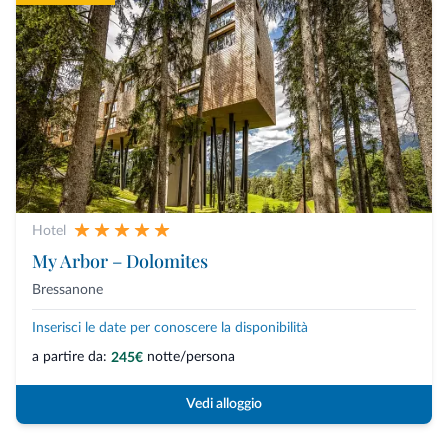
Hotel
My Arbor – Dolomites
Bressanone
Inserisci le date per conoscere la disponibilità
a partire da:
notte/persona
245€
Vedi alloggio