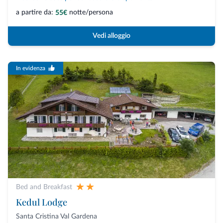
a partire da:
notte/persona
55€
Vedi alloggio
In evidenza
Bed and Breakfast
Kedul Lodge
Santa Cristina Val Gardena