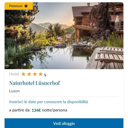
Premium
s
Hotel
Naturhotel Lüsnerhof
Luson
Inserisci le date per conoscere la disponibilità
a partire da:
notte/persona
134€
Vedi alloggio