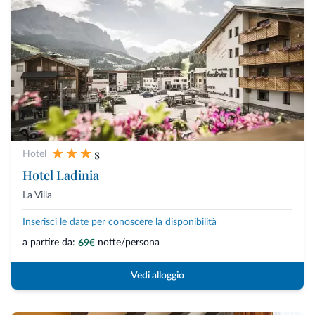
s
Hotel
Hotel Ladinia
La Villa
Inserisci le date per conoscere la disponibilità
a partire da:
notte/persona
69€
Vedi alloggio