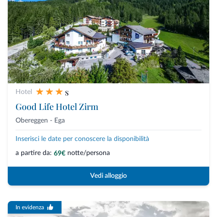
s
Hotel
Good Life Hotel Zirm
Obereggen - Ega
Inserisci le date per conoscere la disponibilità
a partire da:
notte/persona
69€
Vedi alloggio
In evidenza