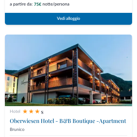
a partire da:
notte/persona
75€
Vedi alloggio
s
Hotel
Oberwiesen Hotel - B&B Boutique -Apartment
Brunico