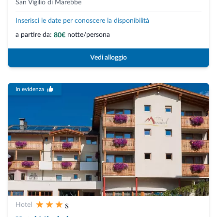
San Vigilio di Marebbe
Inserisci le date per conoscere la disponibilità
a partire da:
notte/persona
80€
Vedi alloggio
In evidenza
s
Hotel