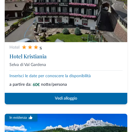
s
Hotel
Hotel Kristiania
Selva di Val Gardena
Inserisci le date per conoscere la disponibilità
a partire da:
notte/persona
60€
Vedi alloggio
In evidenza