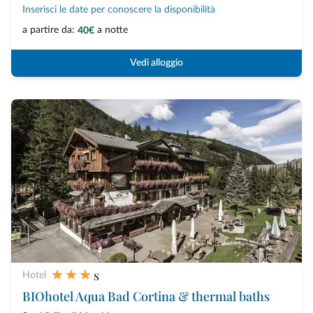
Inserisci le date per conoscere la disponibilità
a partire da:
a notte
40€
Vedi alloggio
s
Hotel
BIOhotel Aqua Bad Cortina & thermal baths