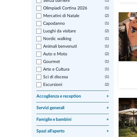
Senza barriere
(1)
Olimpiadi Cortina 2026
(1)
Mercatini di Natale
(2)
Capodanno
(1)
Luoghi da visitare
(2)
Nordic walking
(1)
Animali benvenuti
(1)
Auto e Moto
(2)
Gourmet
(1)
Arte e Cultura
(1)
Sci di discesa
(1)
Escursioni
(2)
Accoglienza e reception
+
Servizi generali
+
Famiglie e bambini
+
Spazi all'aperto
+