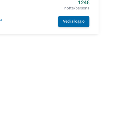
124€
notte/persona
la
Vedi alloggio