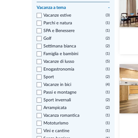
Vacanza a tema
-
Vacanze estive
(3)
Parchi e natura
(1)
SPA e Benessere
(1)
Golf
(2)
Settimana bianca
(2)
Famiglia e bambini
(1)
Vacanze di lusso
(5)
Enogastronomia
(1)
Sport
(2)
Vacanze in bici
(4)
Passi e montagne
(1)
Sport invernali
(2)
Arrampicata
(2)
Vacanza romantica
(1)
Mototurismo
(1)
Vini e cantine
(1)