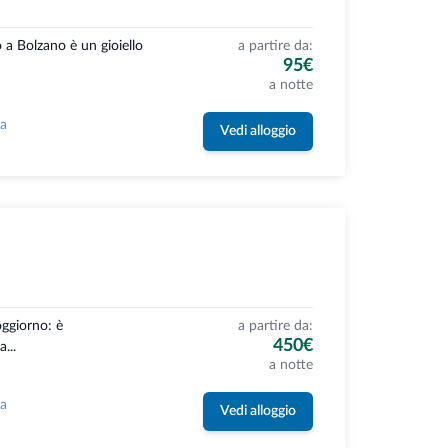
o a Bolzano è un gioiello
a partire da:
95€
a notte
la
Vedi alloggio
oggiorno: è
a partire da:
450€
...
a notte
la
Vedi alloggio