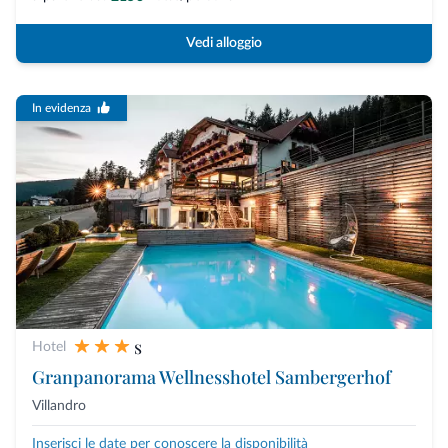
Vedi alloggio
In evidenza
s
Hotel
Granpanorama Wellnesshotel Sambergerhof
Villandro
Inserisci le date per conoscere la disponibilità