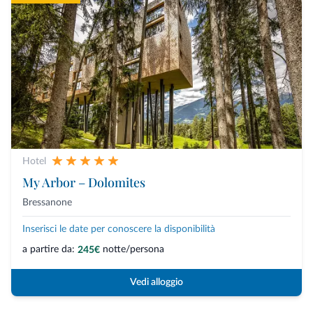
Hotel
My Arbor – Dolomites
Bressanone
Inserisci le date per conoscere la disponibilità
a partire da:
notte/persona
245€
Vedi alloggio