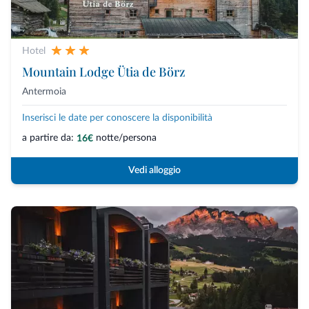
Hotel
Mountain Lodge Ütia de Börz
Antermoia
Inserisci le date per conoscere la disponibilità
a partire da:
notte/persona
16€
Vedi alloggio