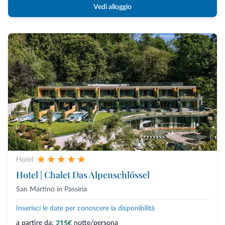
Vedi alloggio
Hotel
Hotel | Chalet Das Alpenschlössel
San Martino in Passiria
Inserisci le date per conoscere la disponibilità
a partire da:
notte/persona
215€