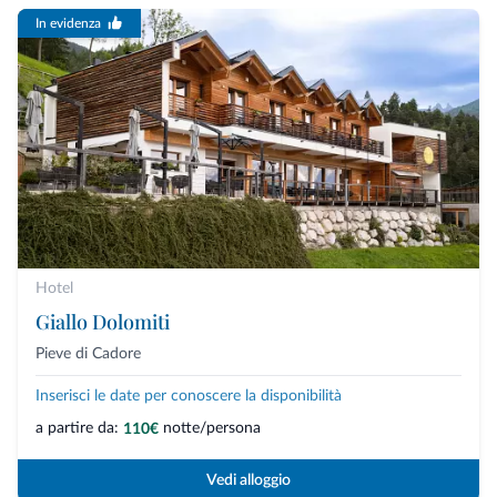
In evidenza
Hotel
Giallo Dolomiti
Pieve di Cadore
Inserisci le date per conoscere la disponibilità
a partire da:
notte/persona
110€
Vedi alloggio