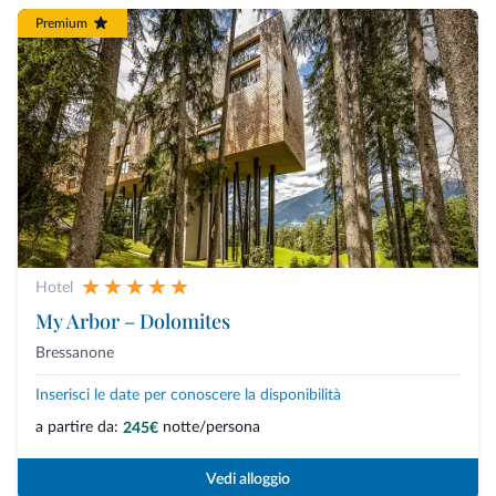
Premium
Hotel
My Arbor – Dolomites
Bressanone
Inserisci le date per conoscere la disponibilità
a partire da:
notte/persona
245€
Vedi alloggio