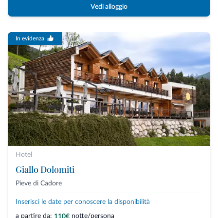
Vedi alloggio
In evidenza
Hotel
Giallo Dolomiti
Pieve di Cadore
Inserisci le date per conoscere la disponibilità
a partire da:
notte/persona
110€