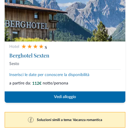
s
Hotel
Berghotel Sexten
Sesto
Inserisci le date per conoscere la disponibilità
a partire da:
notte/persona
112€
Vedi alloggio
Soluzioni simili a tema: Vacanza romantica