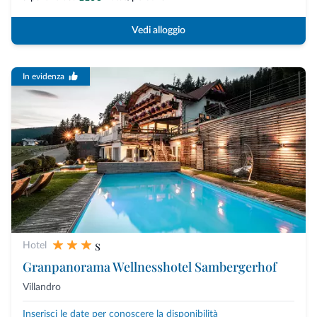
Vedi alloggio
In evidenza
s
Hotel
Granpanorama Wellnesshotel Sambergerhof
Villandro
Inserisci le date per conoscere la disponibilità