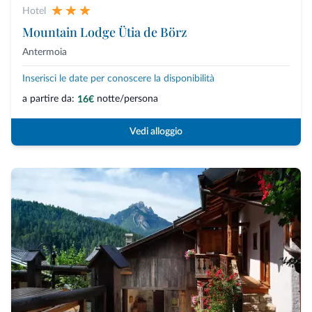
Hotel
Mountain Lodge Ütia de Börz
Antermoia
Inserisci le date per conoscere la disponibilità
a partire da:
notte/persona
16€
Vedi alloggio