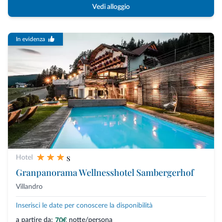
Vedi alloggio
In evidenza
s
Hotel
Granpanorama Wellnesshotel Sambergerhof
Villandro
Inserisci le date per conoscere la disponibilità
a partire da:
notte/persona
70€