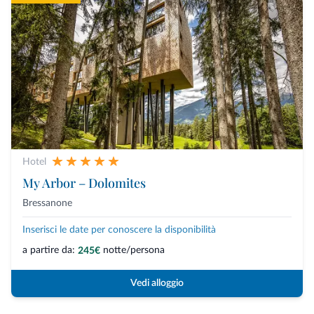
Hotel
My Arbor – Dolomites
Bressanone
Inserisci le date per conoscere la disponibilità
a partire da:
notte/persona
245€
Vedi alloggio