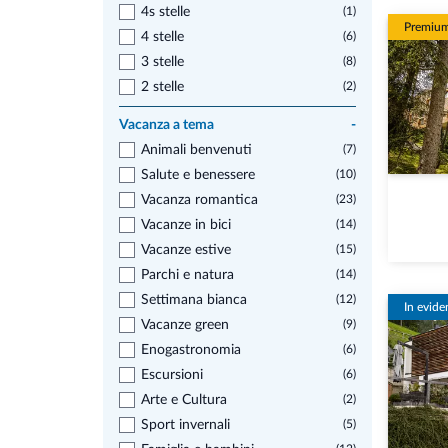
4s stelle
(1)
Premiu
4 stelle
(6)
3 stelle
(8)
2 stelle
(2)
Vacanza a tema
-
Animali benvenuti
(7)
Salute e benessere
(10)
Vacanza romantica
(23)
Vacanze in bici
(14)
Vacanze estive
(15)
Parchi e natura
(14)
Settimana bianca
(12)
In evide
Vacanze green
(9)
Enogastronomia
(6)
Escursioni
(6)
Arte e Cultura
(2)
Sport invernali
(5)