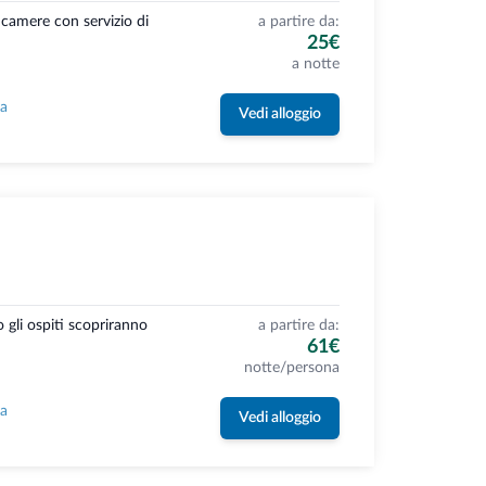
camere con servizio di
a partire da:
25€
a notte
la
Vedi alloggio
 gli ospiti scopriranno
a partire da:
61€
notte/persona
la
Vedi alloggio