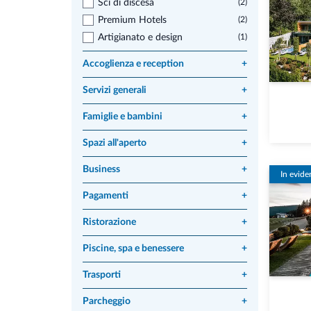
Sci di discesa
(2)
Premium Hotels
(2)
Artigianato e design
(1)
Accoglienza e reception
+
Servizi generali
+
Famiglie e bambini
+
Spazi all'aperto
+
Business
+
In evide
Pagamenti
+
Ristorazione
+
Piscine, spa e benessere
+
Trasporti
+
Parcheggio
+