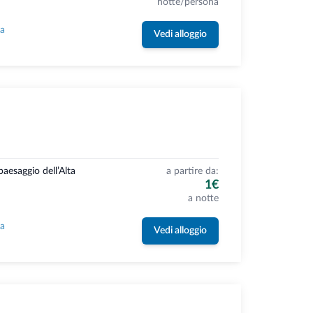
notte/persona
la
Vedi alloggio
aesaggio dell’Alta
a partire da:
1€
a notte
la
Vedi alloggio