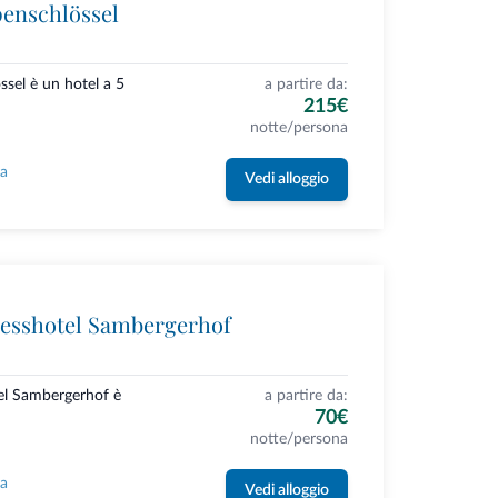
penschlössel
ssel è un hotel a 5
a partire da:
215€
notte/persona
la
Vedi alloggio
esshotel Sambergerhof
el Sambergerhof è
a partire da:
70€
notte/persona
la
Vedi alloggio