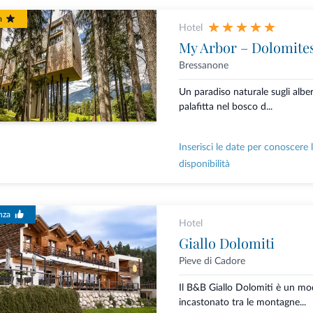
m
Hotel
My Arbor – Dolomite
Bressanone
Un paradiso naturale sugli albe
palafitta nel bosco d...
Inserisci le date per conoscere 
disponibilità
nza
Hotel
Giallo Dolomiti
Pieve di Cadore
Il B&B Giallo Dolomiti è un mo
incastonato tra le montagne...