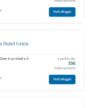
notte/persona
la
Vedi alloggio
 Hotel Grien
rien è un hotel a 4
a partire da:
55€
notte/persona
la
Vedi alloggio