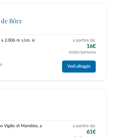
 de Börz
a 2.006 m s.l.m. si
a partire da:
16€
notte/persona
la
Vedi alloggio
n Vigilio di Marebbe, a
a partire da:
61€