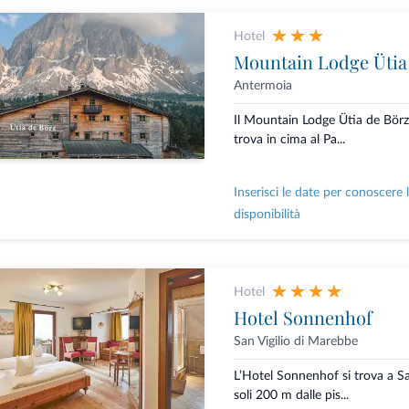
Hotel
Mountain Lodge Ütia
Antermoia
Il Mountain Lodge Ütia de Börz 
trova in cima al Pa...
Inserisci le date per conoscere 
disponibilità
Hotel
Hotel Sonnenhof
San Vigilio di Marebbe
L’Hotel Sonnenhof si trova a Sa
soli 200 m dalle pis...