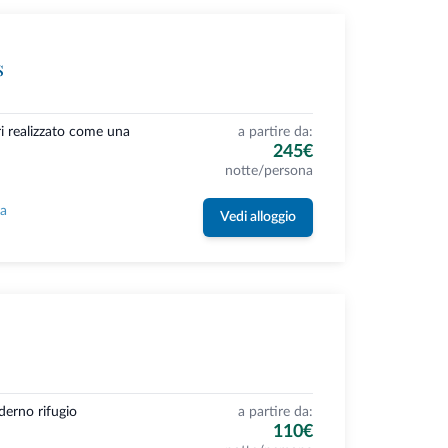
s
ri realizzato come una
a partire da:
245€
notte/persona
la
Vedi alloggio
derno rifugio
a partire da:
110€