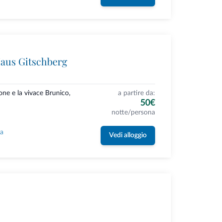
aus Gitschberg
none e la vivace Brunico,
a partire da:
50€
notte/persona
la
Vedi alloggio