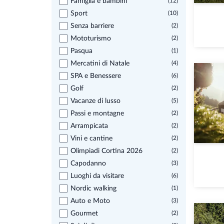
Famiglia e bambini
(12)
Sport
(10)
Senza barriere
(2)
Mototurismo
(2)
Pasqua
(1)
Mercatini di Natale
(4)
SPA e Benessere
(6)
Golf
(2)
Vacanze di lusso
(5)
Passi e montagne
(2)
Arrampicata
(2)
Vini e cantine
(2)
Olimpiadi Cortina 2026
(2)
Capodanno
(3)
Luoghi da visitare
(6)
Nordic walking
(1)
Auto e Moto
(3)
Gourmet
(2)