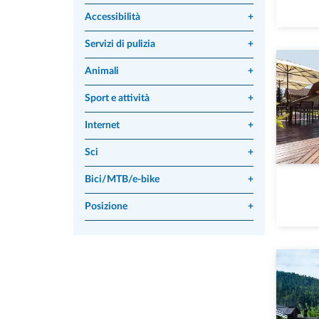
Accessibilità
+
Servizi di pulizia
+
Animali
+
Sport e attività
+
Internet
+
Sci
+
Bici/MTB/e-bike
+
Posizione
+