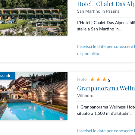
Hotel | Chalet Das Al
San Martino in Passiria
L’Hotel | Chalet Das Alpenschlö
stelle a San Martino in...
Inserisci le date per conoscere 
disponibilità
nza
s
Hotel
Granpanorama Welln
Villandro
Il Granpanorama Wellness Hot
situato a 1.500 m d’altitudin...
Inserisci le date per conoscere 