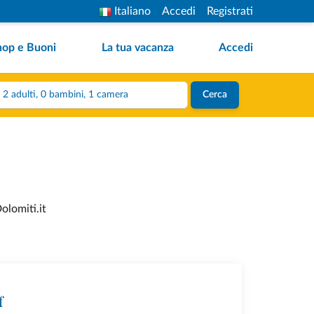
Italiano
Accedi
Registrati
hop e Buoni
La tua vacanza
Accedi
2 adulti, 0 bambini, 1 camera
Cerca
olomiti.it
f