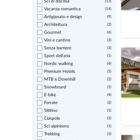
Sci di discesa
(13)
Vacanza romantica
(14)
Artigianato e design
(9)
Architettura
(2)
Gourmet
(6)
Vini e cantine
(3)
Senza barriere
(3)
Sport dell'aria
(1)
Nordic walking
(4)
Premium Hotels
(5)
MTB e Downhill
(2)
Snowboard
(1)
E-bike
(4)
Ferrate
(2)
Slittino
(1)
Ciaspole
(3)
Sci alpinismo
(1)
Trekking
(3)