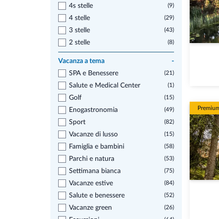
4s stelle
(9)
4 stelle
(29)
3 stelle
(43)
2 stelle
(8)
Vacanza a tema
-
SPA e Benessere
(21)
Salute e Medical Center
(1)
Golf
(15)
Premiu
Enogastronomia
(49)
Sport
(82)
Vacanze di lusso
(15)
Famiglia e bambini
(58)
Parchi e natura
(53)
Settimana bianca
(75)
Vacanze estive
(84)
Salute e benessere
(52)
Vacanze green
(26)