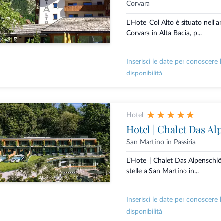
Corvara
L'Hotel Col Alto è situato nell'
Corvara in Alta Badia, p...
Inserisci le date per conoscere 
disponibilità
Hotel
Hotel | Chalet Das Al
San Martino in Passiria
L’Hotel | Chalet Das Alpenschlö
stelle a San Martino in...
Inserisci le date per conoscere 
disponibilità