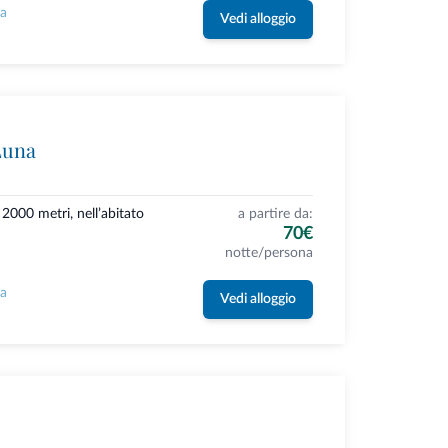
la
Vedi alloggio
Luna
2000 metri, nell’abitato
a partire da:
70€
notte/persona
la
Vedi alloggio