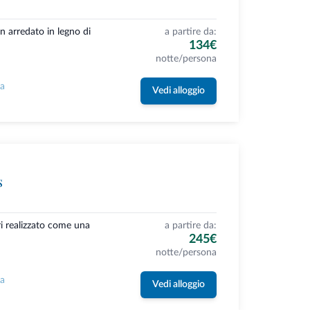
n arredato in legno di
a partire da:
134€
notte/persona
la
Vedi alloggio
s
ri realizzato come una
a partire da:
245€
notte/persona
la
Vedi alloggio