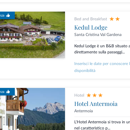
nza
Bed and Breakfast
Kedul Lodge
Santa Cristina Val Gardena
Kedul Lodge è un B&B situato a 
direttamente sulla passeggi...
Inserisci le date per conoscere 
disponibilità
nza
Hotel
Hotel Antermoia
Antermoia
L'Hotel Antermoia si trova in un
nel caratteristico p...