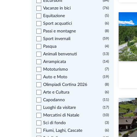
Escursioni
(64)
Vacanze in bici
(76)
Equitazione
(5)
Sport acquatici
(6)
Passi e montagne
(8)
Sport invernali
(59)
Pasqua
(4)
Animali benvenuti
(13)
Arrampicata
(14)
Mototurismo
(7)
Auto e Moto
(19)
Olimpiadi Cortina 2026
(8)
Arte e Cultura
(6)
Capodanno
(11)
Luoghi da visitare
(17)
Mercatini di Natale
(10)
Sci di fondo
(3)
Fiumi, Laghi, Cascate
(6)