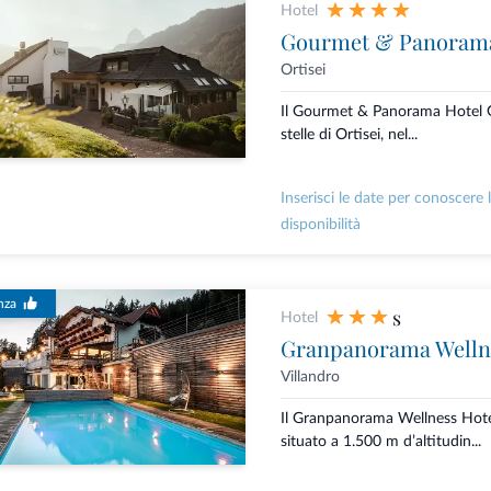
Hotel
Gourmet & Panorama
Ortisei
Il Gourmet & Panorama Hotel G
stelle di Ortisei, nel...
Inserisci le date per conoscere 
disponibilità
nza
s
Hotel
Granpanorama Welln
Villandro
Il Granpanorama Wellness Hot
situato a 1.500 m d’altitudin...