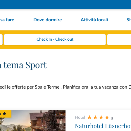
sa fare
Dove dormire
Attività locali
S
a tema Sport
i le offerte per Spa e Terme . Pianifica ora la tua vacanza con D
m
s
Hotel
Naturhotel Lüsnerho