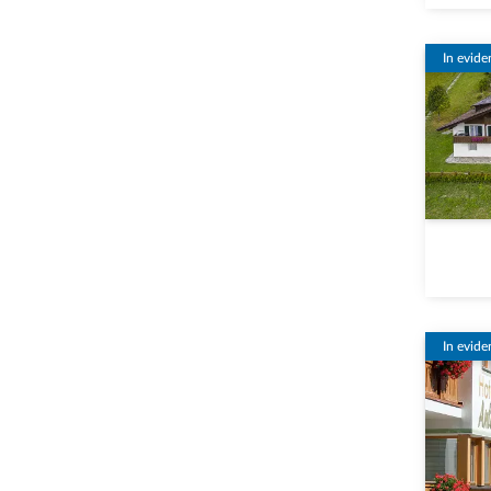
In evide
In evide