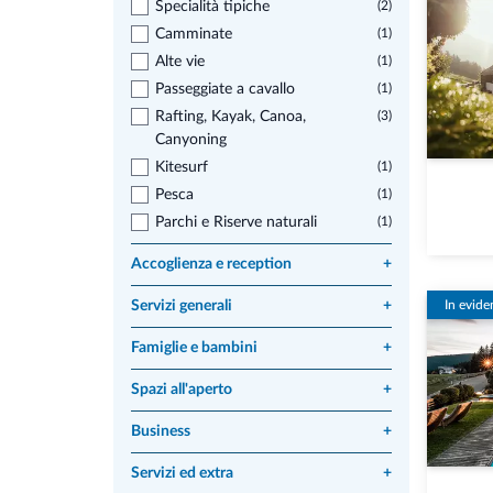
Specialità tipiche
(2)
Camminate
(1)
Alte vie
(1)
Passeggiate a cavallo
(1)
Rafting, Kayak, Canoa,
(3)
Canyoning
Kitesurf
(1)
Pesca
(1)
Parchi e Riserve naturali
(1)
Accoglienza e reception
+
Servizi generali
+
In evide
Famiglie e bambini
+
Spazi all'aperto
+
Business
+
Servizi ed extra
+