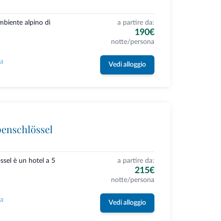
ambiente alpino di
a partire da:
190€
notte/persona
la
Vedi alloggio
penschlössel
ssel è un hotel a 5
a partire da:
215€
notte/persona
la
Vedi alloggio