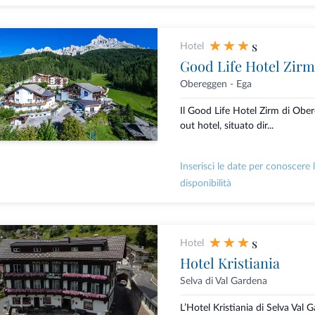
s
Hotel
Good Life Hotel Zirm
Obereggen - Ega
Il Good Life Hotel Zirm di Ober
out hotel, situato dir...
Inserisci le date per conoscere 
disponibilità
s
Hotel
Hotel Kristiania
Selva di Val Gardena
L’Hotel Kristiania di Selva Val 