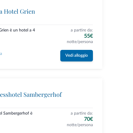
 Hotel Grien
rien è un hotel a 4
a partire da:
55€
notte/persona
la
Vedi alloggio
esshotel Sambergerhof
el Sambergerhof è
a partire da:
70€
notte/persona