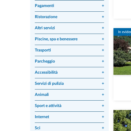
Pagamenti
+
Ristorazione
+
Altri servizi
+
In evide
Piscine, spa e benessere
+
Trasporti
+
Parcheggio
+
Accessibilità
+
Servizi di pulizia
+
Animali
+
Sport e attività
+
Internet
+
Sci
+