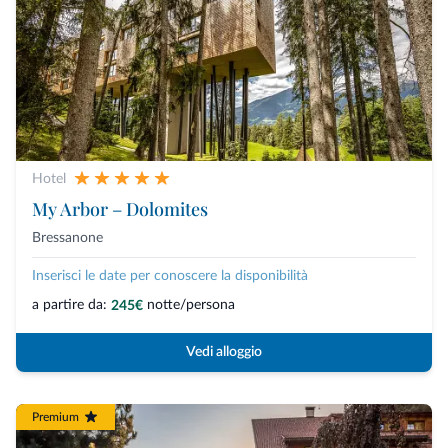
Hotel
My Arbor – Dolomites
Bressanone
Inserisci le date per conoscere la disponibilità
a partire da:
notte/persona
245€
Vedi alloggio
Premium