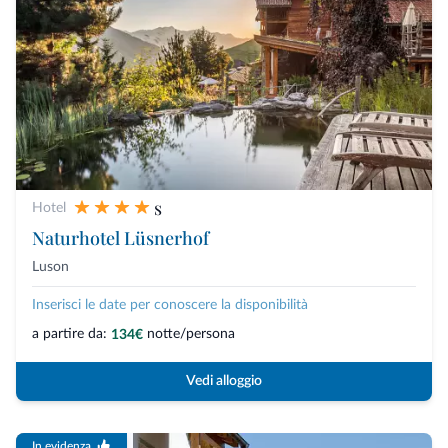
s
Hotel
Naturhotel Lüsnerhof
Luson
Inserisci le date per conoscere la disponibilità
a partire da:
notte/persona
134€
Vedi alloggio
In evidenza