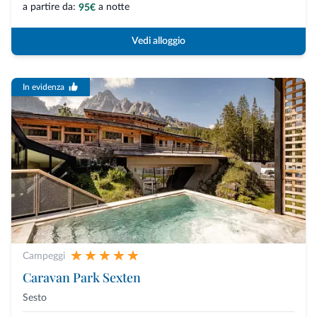
a partire da:
a notte
95€
Vedi alloggio
In evidenza
Campeggi
Caravan Park Sexten
Sesto