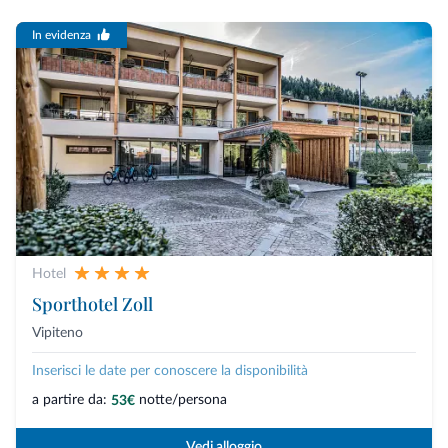
In evidenza
Hotel
Sporthotel Zoll
Vipiteno
Inserisci le date per conoscere la disponibilità
a partire da:
notte/persona
53€
Vedi alloggio