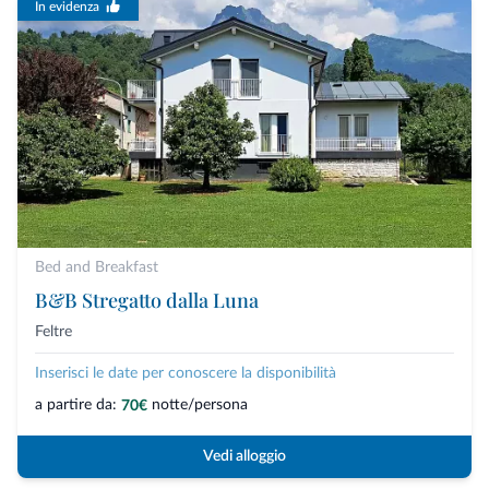
In evidenza
Bed and Breakfast
B&B Stregatto dalla Luna
Feltre
Inserisci le date per conoscere la disponibilità
a partire da:
notte/persona
70€
Vedi alloggio