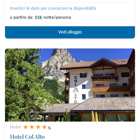
Inserisci le date per conoscere la disponibilità
a partire da:
notte/persona
55€
Vedi alloggio
s
Hotel
Hotel Col Alto