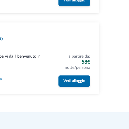
Vedi alloggio
uo
ba vi dà il benvenuto in
a partire da:
58€
notte/persona
la
Vedi alloggio