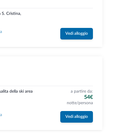
S. Cristina,
la
Vedi alloggio
salita della ski area
a partire da:
54€
notte/persona
la
Vedi alloggio