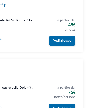
tin
ato tra Siusi e Fiè allo
a partire da:
48€
a notte
la
Vedi alloggio
l cuore delle Dolomiti,
a partire da:
75€
notte/persona
la