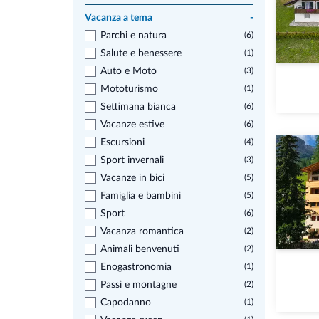
Vacanza a tema
-
Parchi e natura
(6)
Salute e benessere
(1)
Auto e Moto
(3)
Mototurismo
(1)
Settimana bianca
(6)
Vacanze estive
(6)
Escursioni
(4)
Sport invernali
(3)
Vacanze in bici
(5)
Famiglia e bambini
(5)
Sport
(6)
Vacanza romantica
(2)
Animali benvenuti
(2)
Enogastronomia
(1)
Passi e montagne
(2)
Capodanno
(1)