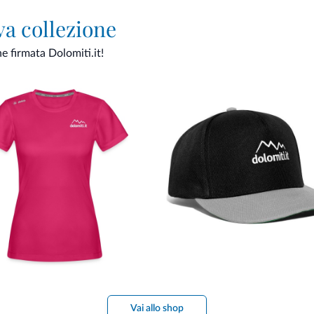
va collezione
ne firmata Dolomiti.it!
Vai allo shop