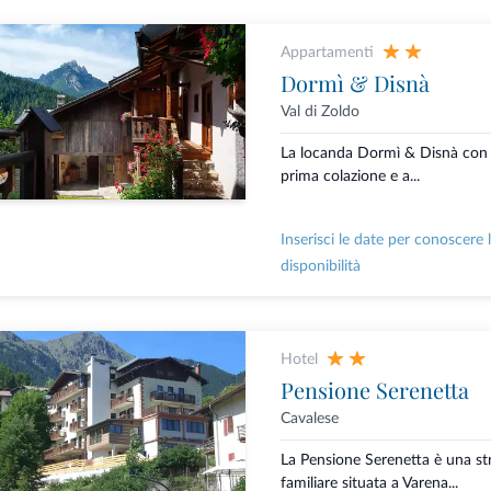
Appartamenti
Dormì & Disnà
Val di Zoldo
La locanda Dormì & Disnà con 
prima colazione e a...
Inserisci le date per conoscere 
disponibilità
Hotel
Pensione Serenetta
Cavalese
La Pensione Serenetta è una st
familiare situata a Varena...