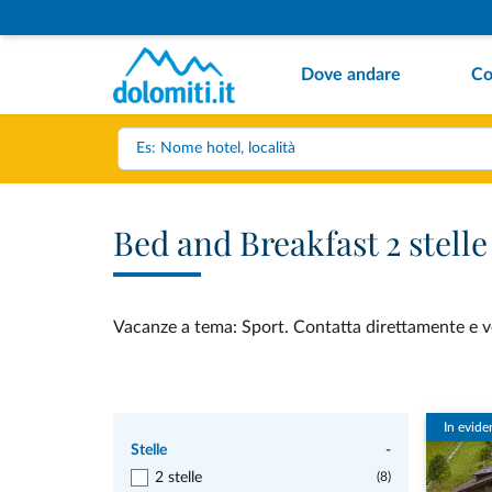
Dove andare
Co
Bed and Breakfast 2 stell
Vacanze a tema: Sport. Contatta direttamente e ved
In evide
Stelle
-
2 stelle
(8)