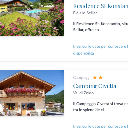
Residence St Konstan
Fiè allo Sciliar
Il Residence St. Konstantin, situ
Sciliar, offre co...
Inserisci le date per conoscere 
disponibilità
Campeggi
Camping Civetta
Val di Zoldo
Il Campeggio Civetta si trova ne
tra le splendide ci...
Inserisci le date per conoscere 