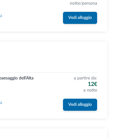
notte/persona
la
Vedi alloggio
aesaggio dell’Alta
a partire da:
12€
a notte
la
Vedi alloggio