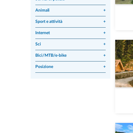
Animali
+
Sport e attività
+
Internet
+
Sci
+
Bici/MTB/e-bike
+
Posizione
+