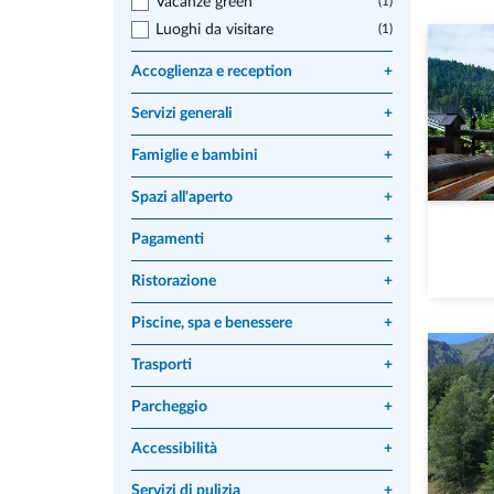
Vacanze green
(1)
Luoghi da visitare
(1)
Accoglienza e reception
+
Servizi generali
+
Famiglie e bambini
+
Spazi all'aperto
+
Pagamenti
+
Ristorazione
+
Piscine, spa e benessere
+
Trasporti
+
Parcheggio
+
Accessibilità
+
Servizi di pulizia
+