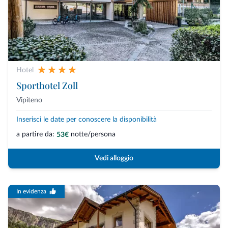
Hotel
Sporthotel Zoll
Vipiteno
Inserisci le date per conoscere la disponibilità
a partire da:
notte/persona
53€
Vedi alloggio
In evidenza