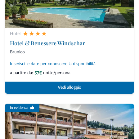
Hotel
Hotel & Benessere Windschar
Brunico
Inserisci le date per conoscere la disponibilità
a partire da:
notte/persona
57€
Vedi alloggio
In evidenza