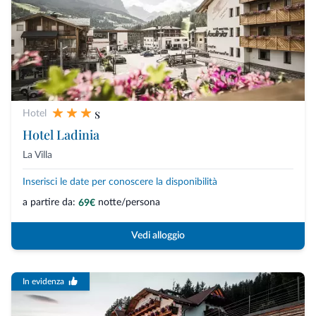
s
Hotel
Hotel Ladinia
La Villa
Inserisci le date per conoscere la disponibilità
a partire da:
notte/persona
69€
Vedi alloggio
In evidenza