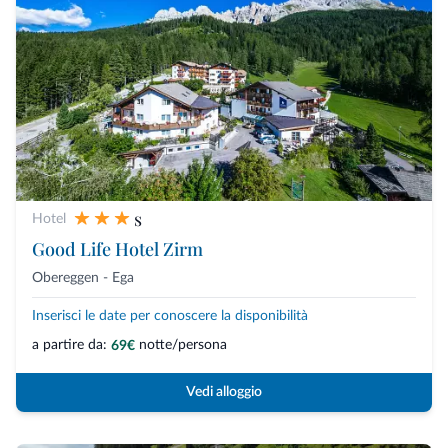
s
Hotel
Good Life Hotel Zirm
Obereggen - Ega
Inserisci le date per conoscere la disponibilità
a partire da:
notte/persona
69€
Vedi alloggio