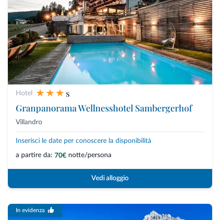
s
Hotel
Granpanorama Wellnesshotel Sambergerhof
Villandro
Inserisci le date per conoscere la disponibilità
a partire da:
notte/persona
70€
Vedi alloggio
In evidenza