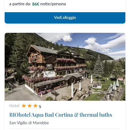
a partire da:
notte/persona
86€
Vedi alloggio
s
Hotel
BIOhotel Aqua Bad Cortina & thermal baths
San Vigilio di Marebbe