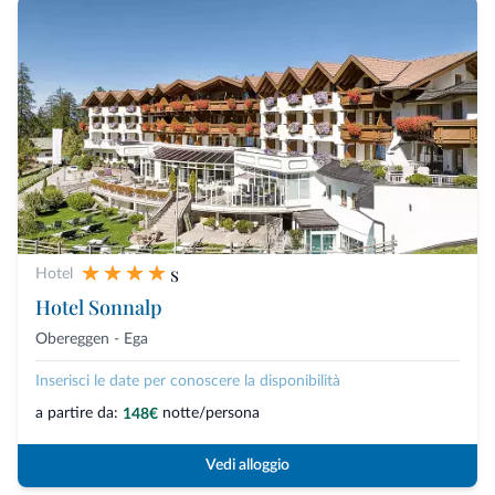
s
Hotel
Hotel Sonnalp
Obereggen - Ega
Inserisci le date per conoscere la disponibilità
a partire da:
notte/persona
148€
Vedi alloggio