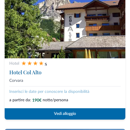
s
Hotel
Hotel Col Alto
Corvara
Inserisci le date per conoscere la disponibilità
a partire da:
notte/persona
190€
Vedi alloggio