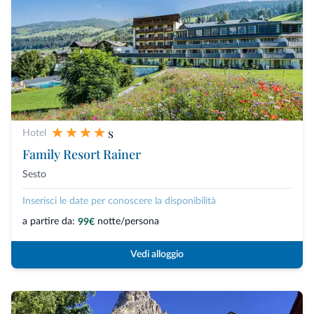
s
Hotel
Family Resort Rainer
Sesto
Inserisci le date per conoscere la disponibilità
a partire da:
notte/persona
99€
Vedi alloggio