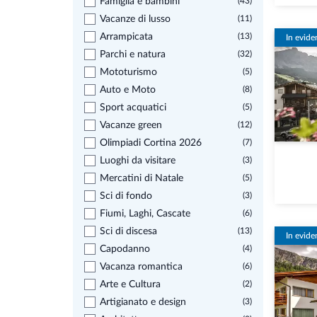
Famiglia e bambini
(43)
Vacanze di lusso
(11)
Arrampicata
(13)
In evide
Parchi e natura
(32)
Mototurismo
(5)
Auto e Moto
(8)
Sport acquatici
(5)
Vacanze green
(12)
Olimpiadi Cortina 2026
(7)
Luoghi da visitare
(3)
Mercatini di Natale
(5)
Sci di fondo
(3)
Fiumi, Laghi, Cascate
(6)
Sci di discesa
(13)
In evide
Capodanno
(4)
Vacanza romantica
(6)
Arte e Cultura
(2)
Artigianato e design
(3)