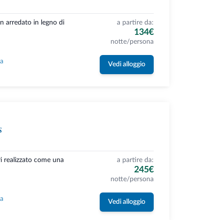
n arredato in legno di
a partire da:
134€
notte/persona
la
Vedi alloggio
s
ri realizzato come una
a partire da:
245€
notte/persona
la
Vedi alloggio