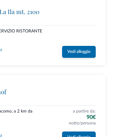
La Ila mt. 2100
O SERVIZIO RISTORANTE
la
Vedi alloggio
hof
Giacomo, a 2 km da
a partire da:
90€
notte/persona
la