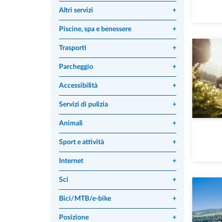
Altri servizi
+
Piscine, spa e benessere
+
Trasporti
+
Parcheggio
+
Accessibilità
+
Servizi di pulizia
+
Animali
+
Sport e attività
+
Internet
+
Sci
+
Bici/MTB/e-bike
+
Posizione
+