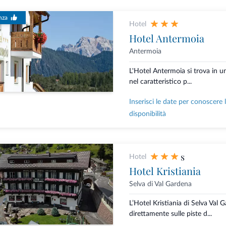
nza
Hotel
Hotel Antermoia
Antermoia
L'Hotel Antermoia si trova in un
nel caratteristico p...
Inserisci le date per conoscere 
disponibilità
s
Hotel
Hotel Kristiania
Selva di Val Gardena
L’Hotel Kristiania di Selva Val 
direttamente sulle piste d...