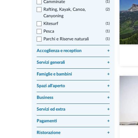
Camminate
(1)
Rafting, Kayak, Canoa,
(2)
Canyoning
Kitesurf
(1)
Pesca
(1)
Parchi e Riserve naturali
(1)
Accoglienza e reception
+
Servizi generali
+
Famiglie e bambini
+
Spazi all'aperto
+
Business
+
Servizi ed extra
+
Pagamenti
+
Ristorazione
+