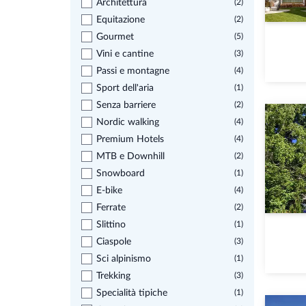
Architettura
(2)
Equitazione
(2)
Gourmet
(5)
Vini e cantine
(3)
Passi e montagne
(4)
Sport dell'aria
(1)
Senza barriere
(2)
Nordic walking
(4)
Premium Hotels
(4)
MTB e Downhill
(2)
Snowboard
(1)
E-bike
(4)
Ferrate
(2)
Slittino
(1)
Ciaspole
(3)
Sci alpinismo
(1)
Trekking
(3)
Specialità tipiche
(1)