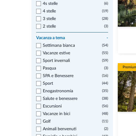
4s stelle
(6)
4 stelle
(19)
3 stelle
(28)
2 stelle
(3)
Vacanza a tema
-
Settimana bianca
(54)
Vacanze estive
(55)
Sport invernali
(59)
Premiu
Pasqua
(3)
SPA e Benessere
(16)
Sport
(44)
Enogastronomia
(35)
Salute e benessere
(38)
Escursioni
(56)
Vacanze in bici
(48)
Golf
(11)
Animali benvenuti
(2)