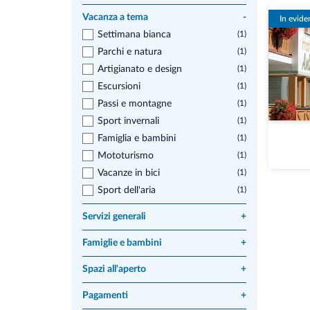
Vacanza a tema
-
In evide
Settimana bianca
(1)
Parchi e natura
(1)
Artigianato e design
(1)
Escursioni
(1)
Passi e montagne
(1)
Sport invernali
(1)
Famiglia e bambini
(1)
Mototurismo
(1)
Vacanze in bici
(1)
Sport dell'aria
(1)
Servizi generali
+
Famiglie e bambini
+
Spazi all'aperto
+
Pagamenti
+