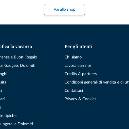
Vai allo shop
ifica la vacanza
Per gli utenti
rienze e Buoni Regalo
Chi siamo
tri Gadgets Dolomiti
Lavora con noi
oghi
Credits & partners
sità
Condizioni generali di vendita e di uti
ti
Contattaci
ari
Privacy & Cookies
s
te tipiche
ungere le Dolomiti