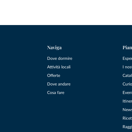
Naviga
Pian
Dove dormire
Espe
Attività locali
I nos
Offerte
Catal
Dove andare
Curio
Cosa fare
Even
Itiner
New
Ricet
Raggi