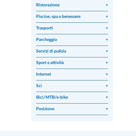
Ristorazione
+
Piscine, spa e benessere
+
Trasporti
+
Parcheggio
+
Servizi di pulizia
+
Sport e attività
+
Internet
+
Sci
+
Bici/MTB/e-bike
+
Posizione
+