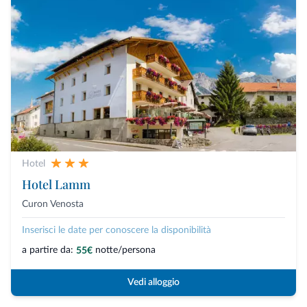
Hotel
Hotel Lamm
Curon Venosta
Inserisci le date per conoscere la disponibilità
a partire da:
notte/persona
55€
Vedi alloggio