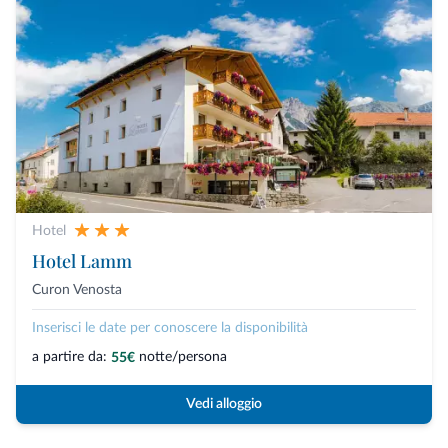
Hotel
Hotel Lamm
Curon Venosta
Inserisci le date per conoscere la disponibilità
a partire da:
notte/persona
55€
Vedi alloggio