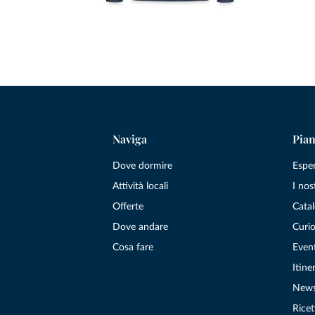
Naviga
Pian
Dove dormire
Espe
Attività locali
I nos
Offerte
Catal
Dove andare
Curio
Cosa fare
Even
Itiner
New
Ricet