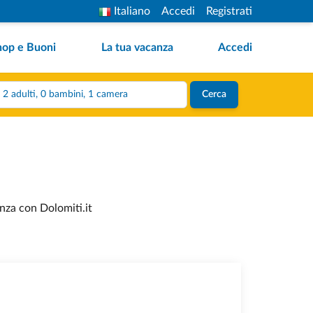
Italiano
Accedi
Registrati
hop e Buoni
La tua vacanza
Accedi
2 adulti, 0 bambini, 1 camera
Cerca
anza con Dolomiti.it