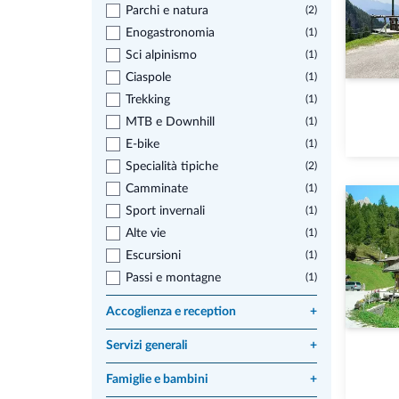
Parchi e natura
(2)
Enogastronomia
(1)
Sci alpinismo
(1)
Ciaspole
(1)
Trekking
(1)
MTB e Downhill
(1)
E-bike
(1)
Specialità tipiche
(2)
Camminate
(1)
Sport invernali
(1)
Alte vie
(1)
Escursioni
(1)
Passi e montagne
(1)
Accoglienza e reception
+
Servizi generali
+
Famiglie e bambini
+