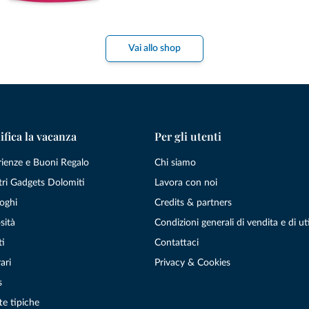
Vai allo shop
ifica la vacanza
Per gli utenti
rienze e Buoni Regalo
Chi siamo
tri Gadgets Dolomiti
Lavora con noi
oghi
Credits & partners
sità
Condizioni generali di vendita e di uti
ti
Contattaci
ari
Privacy & Cookies
s
te tipiche