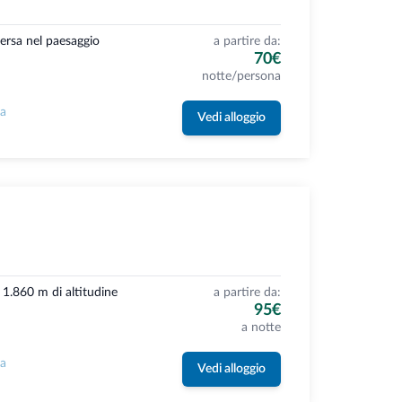
ersa nel paesaggio
a partire da:
70€
notte/persona
la
Vedi alloggio
a 1.860 m di altitudine
a partire da:
95€
a notte
la
Vedi alloggio