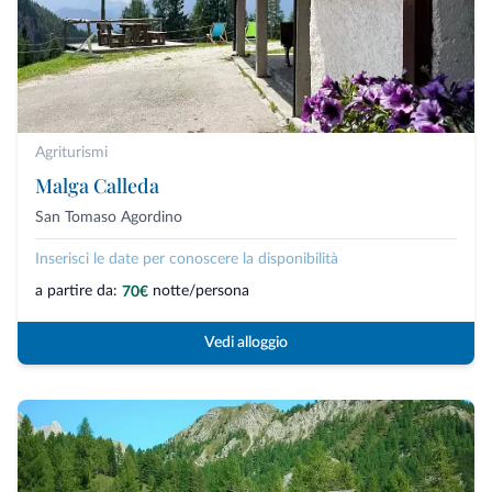
Agriturismi
Malga Calleda
San Tomaso Agordino
Inserisci le date per conoscere la disponibilità
a partire da:
notte/persona
70€
Vedi alloggio