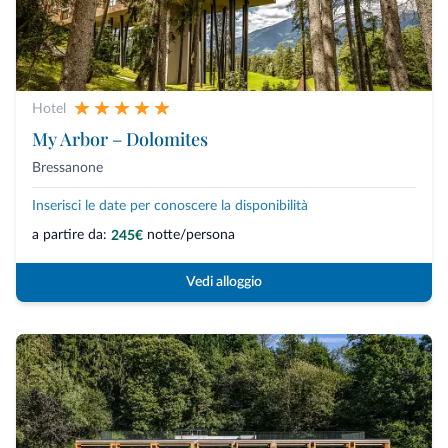
Hotel
My Arbor – Dolomites
Bressanone
Inserisci le date per conoscere la disponibilità
a partire da:
notte/persona
245€
Vedi alloggio