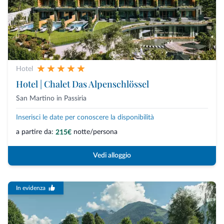
Hotel
Hotel | Chalet Das Alpenschlössel
San Martino in Passiria
Inserisci le date per conoscere la disponibilità
a partire da:
notte/persona
215€
Vedi alloggio
In evidenza