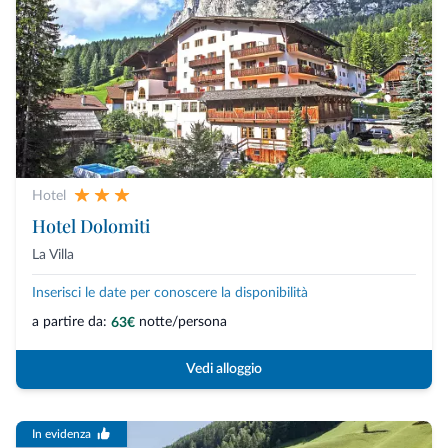
Hotel
Hotel Dolomiti
La Villa
Inserisci le date per conoscere la disponibilità
a partire da:
notte/persona
63€
Vedi alloggio
In evidenza