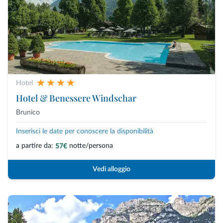
Hotel
Hotel & Benessere Windschar
Brunico
Inserisci le date per conoscere la disponibilità
a partire da:
notte/persona
57€
Vedi alloggio