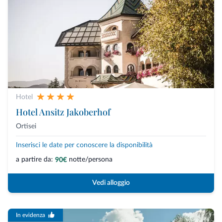
Hotel
Hotel Ansitz Jakoberhof
Ortisei
Inserisci le date per conoscere la disponibilità
a partire da:
notte/persona
90€
Vedi alloggio
In evidenza