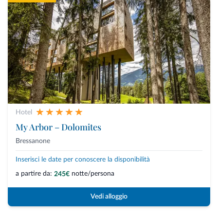
Hotel
My Arbor – Dolomites
Bressanone
Inserisci le date per conoscere la disponibilità
a partire da:
notte/persona
245€
Vedi alloggio