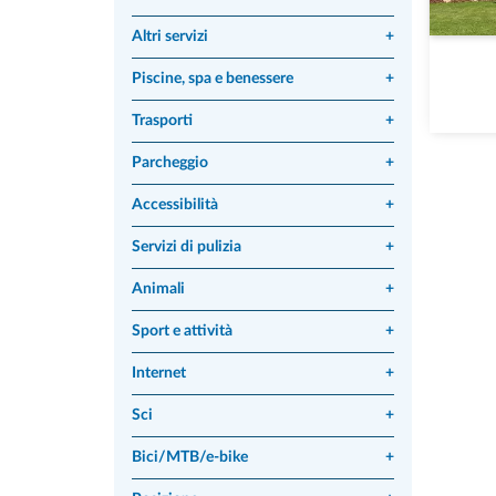
Altri servizi
+
Piscine, spa e benessere
+
Trasporti
+
Parcheggio
+
Accessibilità
+
Servizi di pulizia
+
Animali
+
Sport e attività
+
Internet
+
Sci
+
Bici/MTB/e-bike
+