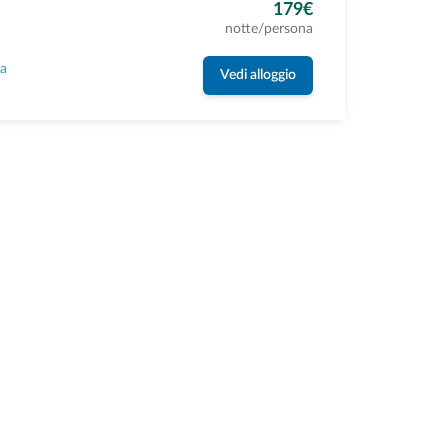
179€
notte/persona
la
Vedi alloggio