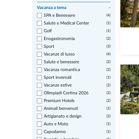
Vacanza a tema
-
SPA e Benessere
(4)
Salute e Medical Center
(1)
Golf
(1)
Enogastronomia
(2)
Sport
(3)
Vacanze di lusso
(4)
Salute e benessere
(2)
Vacanza romantica
(2)
Sport invernali
(1)
Vacanze estive
(2)
Olimpiadi Cortina 2026
(2)
Premium Hotels
(2)
Animali benvenuti
(1)
Artigianato e design
(2)
Auto e Moto
(1)
Capodanno
(1)