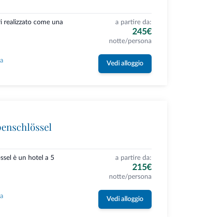
ri realizzato come una
a partire da:
245€
notte/persona
la
Vedi alloggio
penschlössel
ssel è un hotel a 5
a partire da:
215€
notte/persona
la
Vedi alloggio