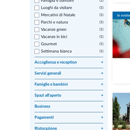
Famiglia e bambini
(1)
Luoghi da visitare
(1)
Mercatini di Natale
(1)
In evide
Parchi e natura
(1)
Vacanze green
(1)
Vacanze in bici
(1)
Gourmet
(1)
Settimana bianca
(1)
Accoglienza e reception
+
Servizi generali
+
Famiglie e bambini
+
Spazi all'aperto
+
Business
+
Pagamenti
+
Ristorazione
+