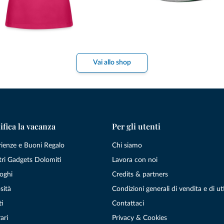
Vai allo shop
ifica la vacanza
Per gli utenti
rienze e Buoni Regalo
Chi siamo
tri Gadgets Dolomiti
Lavora con noi
oghi
Credits & partners
sità
Condizioni generali di vendita e di uti
ti
Contattaci
ari
Privacy & Cookies