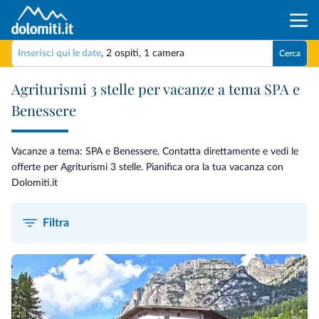
Inserisci qui le date
,
2 ospiti
,
1 camera
Cerca
Agriturismi 3 stelle per vacanze a tema SPA e
Benessere
Vacanze a tema: SPA e Benessere. Contatta direttamente e vedi le
offerte per Agriturismi 3 stelle. Pianifica ora la tua vacanza con
Dolomiti.it
Filtra