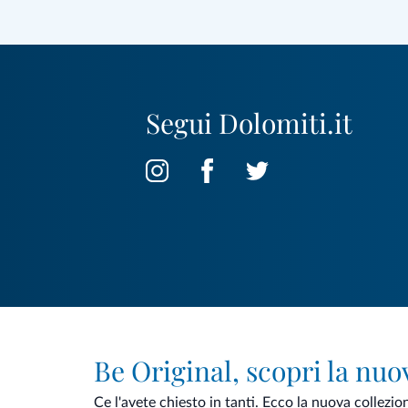
Segui Dolomiti.it
Be Original, scopri la nuo
Ce l'avete chiesto in tanti. Ecco la nuova collezio