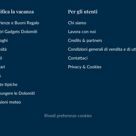
ifica la vacanza
Per gli utenti
rienze e Buoni Regalo
Chi siamo
tri Gadgets Dolomiti
Lavora con noi
oghi
Credits & partners
sità
Condizioni generali di vendita e di uti
ti
Contattaci
ari
Privacy & Cookies
s
te tipiche
ungere le Dolomiti
sioni meteo
Rivedi preferenze cookies