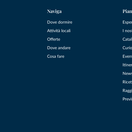
Naviga
Pian
Dove dormire
Espe
Attività locali
I nos
Offerte
Catal
Dove andare
Curio
Cosa fare
Even
Itiner
New
Ricet
Raggi
Previ