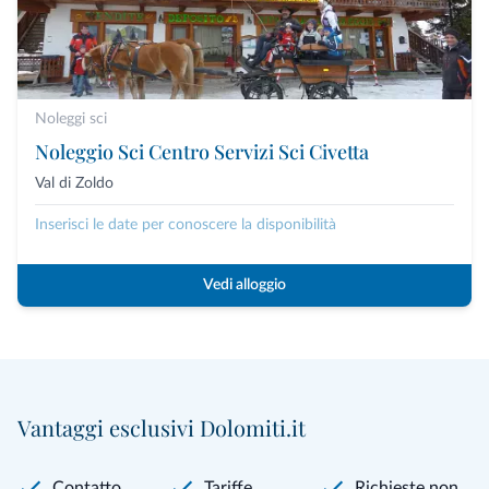
Noleggi sci
Noleggio Sci Centro Servizi Sci Civetta
Val di Zoldo
Inserisci le date per conoscere la disponibilità
Vedi alloggio
Vantaggi esclusivi Dolomiti.it
Contatto
Tariffe
Richieste non