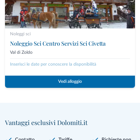
Noleggi sci
Noleggio Sci Centro Servizi Sci Civetta
Val di Zoldo
Inserisci le date per conoscere la disponibilità
Vedi alloggio
Vantaggi esclusivi Dolomiti.it
Contatto
Tariffe
Richieste non