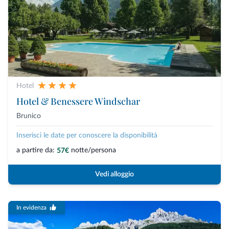
Hotel
Hotel & Benessere Windschar
Brunico
Inserisci le date per conoscere la disponibilità
a partire da:
notte/persona
57€
Vedi alloggio
In evidenza