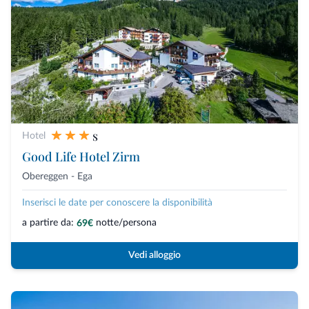
s
Hotel
Good Life Hotel Zirm
Obereggen - Ega
Inserisci le date per conoscere la disponibilità
a partire da:
notte/persona
69€
Vedi alloggio