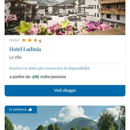
s
Hotel
Hotel Ladinia
La Villa
Inserisci le date per conoscere la disponibilità
a partire da:
notte/persona
69€
Vedi alloggio
In evidenza