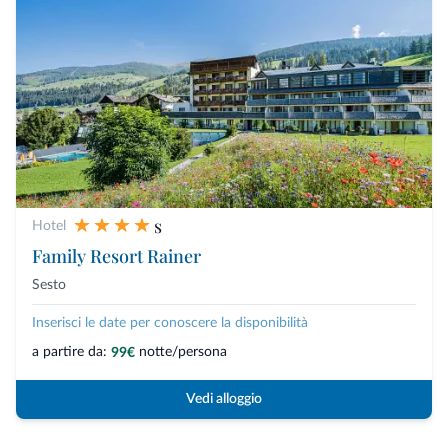
s
Hotel
Family Resort Rainer
Sesto
Inserisci le date per conoscere la disponibilità
a partire da:
notte/persona
99€
Vedi alloggio