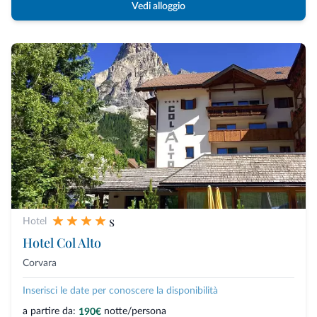
Vedi alloggio
s
Hotel
Hotel Col Alto
Corvara
Inserisci le date per conoscere la disponibilità
a partire da:
notte/persona
190€