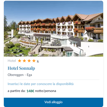
s
Hotel
Hotel Sonnalp
Obereggen - Ega
Inserisci le date per conoscere la disponibilità
a partire da:
notte/persona
148€
Vedi alloggio