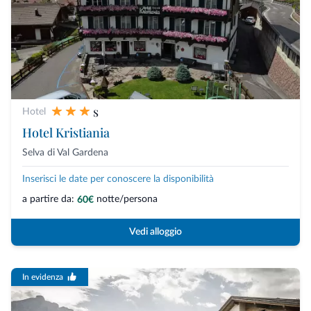
s
Hotel
Hotel Kristiania
Selva di Val Gardena
Inserisci le date per conoscere la disponibilità
a partire da:
notte/persona
60€
Vedi alloggio
In evidenza