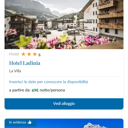
s
Hotel
Hotel Ladinia
La Villa
Inserisci le date per conoscere la disponibilità
a partire da:
notte/persona
69€
Vedi alloggio
In evidenza