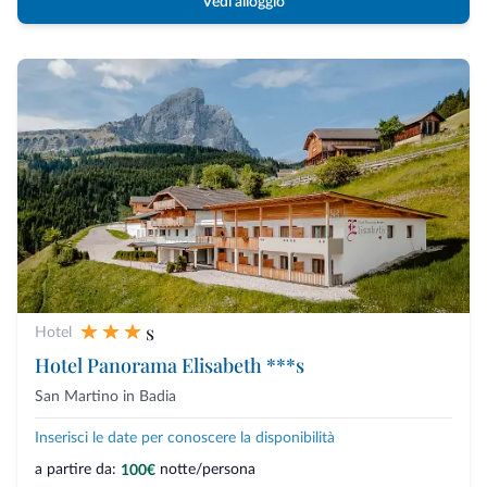
Vedi alloggio
s
Hotel
Hotel Panorama Elisabeth ***s
San Martino in Badia
Inserisci le date per conoscere la disponibilità
a partire da:
notte/persona
100€