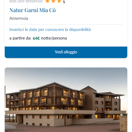
s
Bed and Breakfast
Natur Garni Mia Cô
Antermoia
Inserisci le date per conoscere la disponibilità
a partire da:
notte/persona
64€
Vedi alloggio