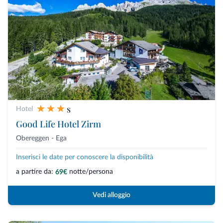
s
Hotel
Good Life Hotel Zirm
Obereggen - Ega
Inserisci le date per conoscere la disponibilità
a partire da:
notte/persona
69€
Vedi alloggio