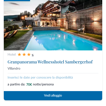
s
Hotel
Granpanorama Wellnesshotel Sambergerhof
Villandro
Inserisci le date per conoscere la disponibilità
a partire da:
notte/persona
70€
Vedi alloggio