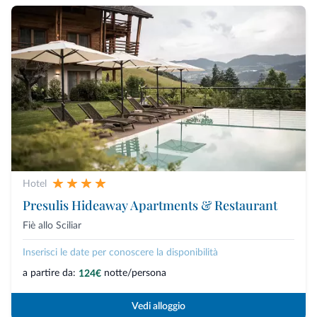
Hotel
Presulis Hideaway Apartments & Restaurant
Fiè allo Sciliar
Inserisci le date per conoscere la disponibilità
a partire da:
notte/persona
124€
Vedi alloggio