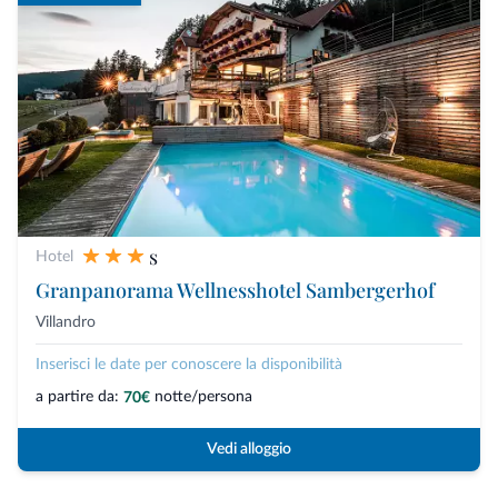
s
Hotel
Granpanorama Wellnesshotel Sambergerhof
Villandro
Inserisci le date per conoscere la disponibilità
a partire da:
notte/persona
70€
Vedi alloggio