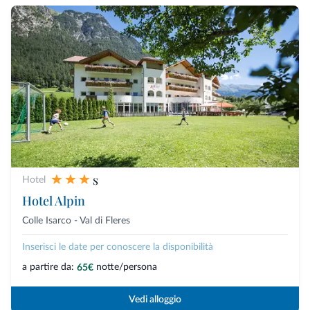
s
Hotel
Hotel Alpin
Colle Isarco - Val di Fleres
Inserisci le date per conoscere la disponibilità
a partire da:
notte/persona
65€
Vedi alloggio