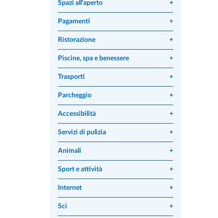
Spazi all'aperto
+
Pagamenti
+
Ristorazione
+
Piscine, spa e benessere
+
Trasporti
+
Parcheggio
+
Accessibilità
+
Servizi di pulizia
+
Animali
+
Sport e attività
+
Internet
+
Sci
+