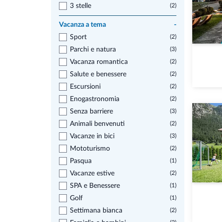
3 stelle
(2)
Vacanza a tema
-
Sport
(2)
Parchi e natura
(3)
Vacanza romantica
(2)
Salute e benessere
(2)
Escursioni
(2)
Enogastronomia
(2)
Senza barriere
(3)
Animali benvenuti
(2)
Vacanze in bici
(3)
Mototurismo
(2)
Pasqua
(1)
Vacanze estive
(2)
SPA e Benessere
(1)
Golf
(1)
Settimana bianca
(2)