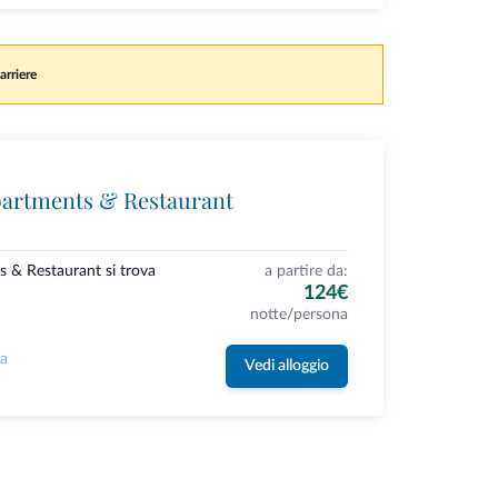
arriere
partments & Restaurant
s & Restaurant si trova
a partire da:
124€
notte/persona
la
Vedi alloggio