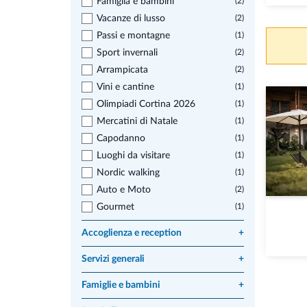
Famiglia e bambini
(2)
Vacanze di lusso
(2)
Passi e montagne
(1)
Sport invernali
(2)
Arrampicata
(2)
Vini e cantine
(1)
Olimpiadi Cortina 2026
(1)
Mercatini di Natale
(1)
Capodanno
(1)
Luoghi da visitare
(1)
Nordic walking
(1)
Auto e Moto
(2)
Gourmet
(1)
Accoglienza e reception
+
Servizi generali
+
Famiglie e bambini
+