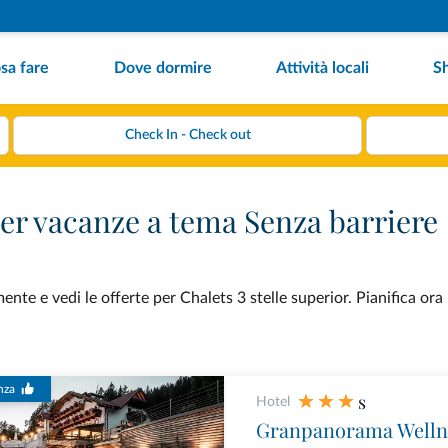
sa fare
Dove dormire
Attività locali
S
 per vacanze a tema Senza barriere
nte e vedi le offerte per Chalets 3 stelle superior. Pianifica ora
nza
s
Hotel
Granpanorama Welln