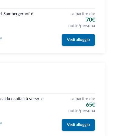
el Sambergerhof è
a partire da:
70€
notte/persona
la
Vedi alloggio
 calda ospitalità verso le
a partire da:
65€
notte/persona
la
Vedi alloggio