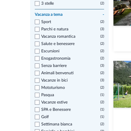
3 stelle
(2)
Vacanza a tema
-
Sport
(2)
Parchi e natura
(3)
Vacanza romantica
(2)
Salute e benessere
(2)
Escursioni
(2)
Enogastronomia
(2)
Senza barriere
(3)
Animali benvenuti
(2)
Vacanze in bici
(3)
Mototurismo
(2)
Pasqua
(1)
Vacanze estive
(2)
SPA e Benessere
(1)
Golf
(1)
Settimana bianca
(2)