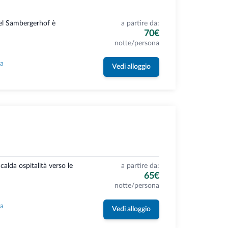
el Sambergerhof è
a partire da:
70€
notte/persona
la
Vedi alloggio
 calda ospitalità verso le
a partire da:
65€
notte/persona
la
Vedi alloggio