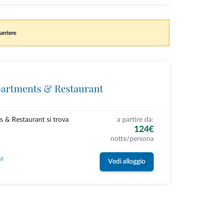
arriere
partments & Restaurant
s & Restaurant si trova
a partire da:
124€
notte/persona
la
Vedi alloggio