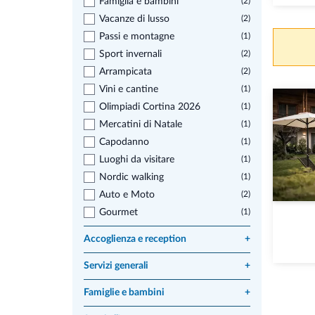
Famiglia e bambini
(2)
Vacanze di lusso
(2)
Passi e montagne
(1)
Sport invernali
(2)
Arrampicata
(2)
Vini e cantine
(1)
Olimpiadi Cortina 2026
(1)
Mercatini di Natale
(1)
Capodanno
(1)
Luoghi da visitare
(1)
Nordic walking
(1)
Auto e Moto
(2)
Gourmet
(1)
Accoglienza e reception
+
Servizi generali
+
Famiglie e bambini
+