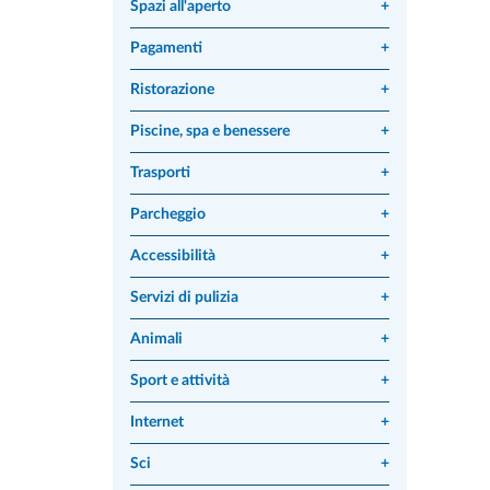
Spazi all'aperto
+
Pagamenti
+
Ristorazione
+
Piscine, spa e benessere
+
Trasporti
+
Parcheggio
+
Accessibilità
+
Servizi di pulizia
+
Animali
+
Sport e attività
+
Internet
+
Sci
+