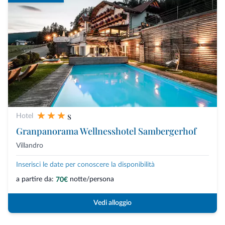
s
Hotel
Granpanorama Wellnesshotel Sambergerhof
Villandro
Inserisci le date per conoscere la disponibilità
a partire da:
notte/persona
70€
Vedi alloggio