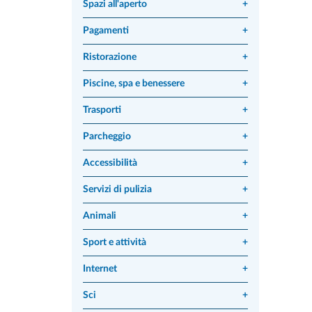
Spazi all'aperto
+
Pagamenti
+
Ristorazione
+
Piscine, spa e benessere
+
Trasporti
+
Parcheggio
+
Accessibilità
+
Servizi di pulizia
+
Animali
+
Sport e attività
+
Internet
+
Sci
+