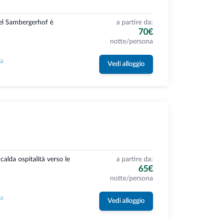
el Sambergerhof è
a partire da:
70€
notte/persona
la
Vedi alloggio
 calda ospitalità verso le
a partire da:
65€
notte/persona
la
Vedi alloggio