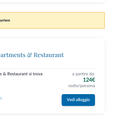
arriere
partments & Restaurant
s & Restaurant si trova
a partire da:
124€
notte/persona
la
Vedi alloggio