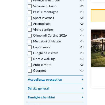
Famiglia e bambini
(2)
Vacanze di lusso
(2)
Passi e montagne
(1)
Sport invernali
(2)
Arrampicata
(2)
Vini e cantine
(1)
Olimpiadi Cortina 2026
(1)
Mercatini di Natale
(1)
Capodanno
(1)
Luoghi da visitare
(1)
Nordic walking
(1)
Auto e Moto
(2)
Gourmet
(1)
Accoglienza e reception
+
Servizi generali
+
Famiglie e bambini
+