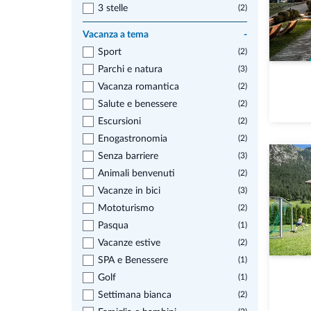
3 stelle
(2)
Vacanza a tema
-
Sport
(2)
Parchi e natura
(3)
Vacanza romantica
(2)
Salute e benessere
(2)
Escursioni
(2)
Enogastronomia
(2)
Senza barriere
(3)
Animali benvenuti
(2)
Vacanze in bici
(3)
Mototurismo
(2)
Pasqua
(1)
Vacanze estive
(2)
SPA e Benessere
(1)
Golf
(1)
Settimana bianca
(2)